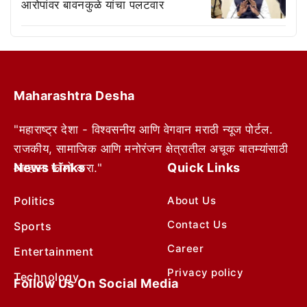
आरोपांवर बावनकुळे यांचा पलटवार
Maharashtra Desha
"महाराष्ट्र देशा - विश्वसनीय आणि वेगवान मराठी न्यूज पोर्टल.
राजकीय, सामाजिक आणि मनोरंजन क्षेत्रातील अचूक बातम्यांसाठी
News Links
Quick Links
आम्हाला फॉलो करा."
Politics
About Us
Contact Us
Sports
Career
Entertainment
Privacy policy
Technology
Follow Us On Social Media