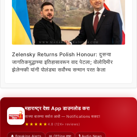
Zelensky Returns Polish Honour: दुसऱ्या
जागतिकयुद्धाच्या इतिहासावरून वाद पेटला; वोलोदिमीर
झेलेन्स्की यांनी पोलंडचा सर्वोच्च सन्मान परत केला
महाराष्ट्र देशा App डाउनलोड करा
ताज्या बातम्या सर्वात आधी — Notifications सकट!
★★★★★
4.8 (12K+ reviews)
🔔 Breaking Alerts
📖 Offline वाचा
🎙️ Audio News