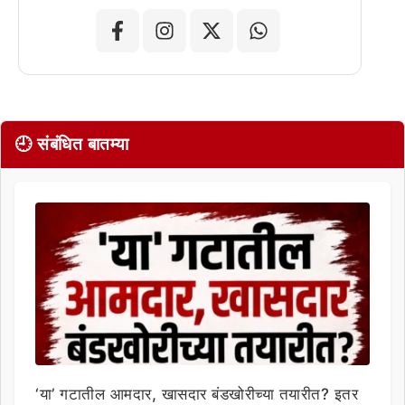
🕘 संबंधित बातम्या
‘या’ गटातील आमदार, खासदार बंडखोरीच्या तयारीत? इतर