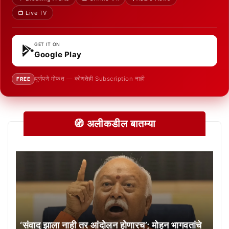
📺 Live TV
GET IT ON
Google Play
पूर्णपणे मोफत — कोणतेही Subscription नाही
FREE
🧭 अलीकडील बातम्या
‘संवाद झाला नाही तर आंदोलन होणारच’; मोहन भागवतांचे