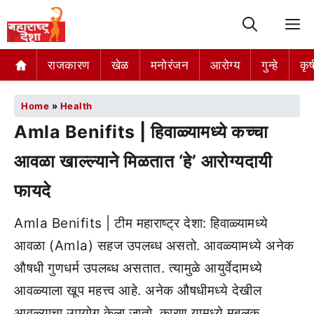
M
राजकारण
खेळ
मनोरंजन
आरोग्य
गुन्हे
कृष
Home
»
Health
Amla Benifits | हिवाळ्यामध्ये कच्चा
आवळा खाल्ल्याने मिळतात ‘हे’ आरोग्यदायी
फायदे
Amla Benifits | टीम महाराष्ट्र देशा: हिवाळ्यामध्ये
आवळा (Amla) सहज उपलब्ध असतो. आवळ्यामध्ये अनेक
औषधी गुणधर्म उपलब्ध असतात. त्यामुळे आयुर्वेदामध्ये
आवळ्याला खूप महत्त्व आहे. अनेक औषधीमध्ये देखील
आवळ्याचा उपयोग केला जातो. कारण यामध्ये मुबलक