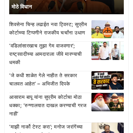
मोठे विधान
शिवसेना चिन्ह लढाईत नवा ट्विस्ट; सुप्रीम
कोर्टाच्या टिप्पणीने राजकीय चर्चांना उधाण
‘वडिलांसारखाच तुझा गेम वाजवणार’;
राष्ट्रवादीच्या आमदाराला जीवे मारण्याची
धमकी
‘जे कधी शाळेत गेले नाहीत ते सरकार
चालवत आहेत’ – अभिजीत दिपके
आसाराम बापू यांना सुप्रीम कोर्टाचा मोठा
धक्का; ‘रुग्णालयात दाखल करण्याची गरज
नाही’
‘माझी नार्को टेस्ट करा’; मनोज जरांगेंच्या