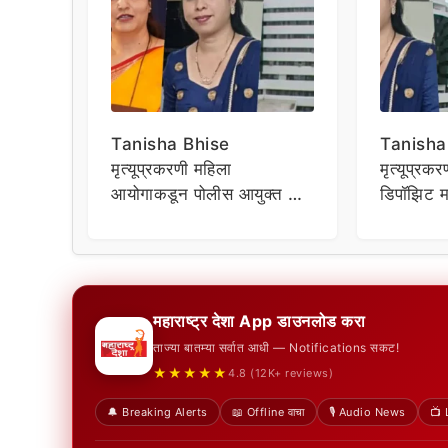
Tanisha Bhise
Tanisha
मृत्यूप्रकरणी महिला
मृत्यूप्रक
आयोगाकडून पोलीस आयुक्त व
डिपॉझिट मा
मेडिकल काउन्सिलला कारवाईचे
घैसासांवर
आदेश
महाराष्ट्र देशा App डाउनलोड करा
ताज्या बातम्या सर्वात आधी — Notifications सकट!
★★★★★
4.8 (12K+ reviews)
🔔 Breaking Alerts
📖 Offline वाचा
🎙️ Audio News
📺 