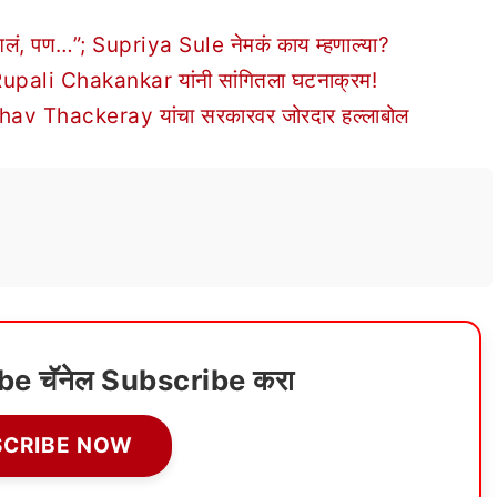
ात आलं, पण…”; Supriya Sule नेमकं काय म्हणाल्या?
 Rupali Chakankar यांनी सांगितला घटनाक्रम!
; Uddhav Thackeray यांचा सरकारवर जोरदार हल्लाबोल
ube चॅनेल Subscribe करा
SCRIBE NOW