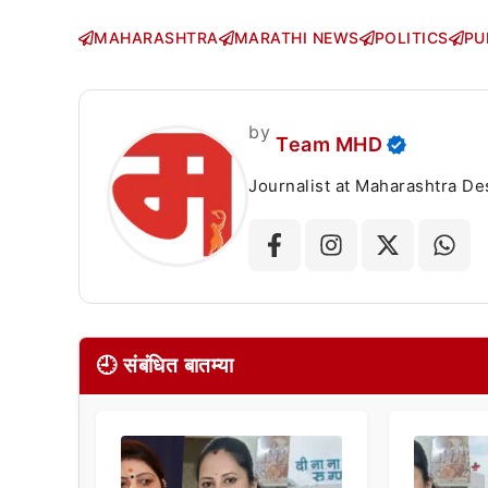
MAHARASHTRA
MARATHI NEWS
POLITICS
PU
by
Team MHD
Journalist at Maharashtra Desha
🕘 संबंधित बातम्या