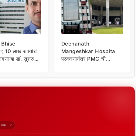
 Bhise
Deenanath
रण; 10 लाख रुपयांचं
Mangeshkar Hospital
गणाऱ्या डॉ. सुश्रुत
प्रकरणानंतर PMC ची
 कारवाई होणार?
तात्काळ कारवाई; खासगी
रुग्णालयांना ‘डिपॉझिट’ न
घेण्याचे आदेश
Live TV