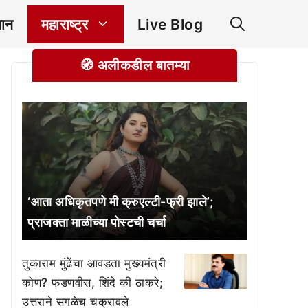
ञान
महाराष्ट्र
Live Blog
🧭 अलीकडील बातम्या
‘आता अधिकृतपणे मी क्रुएल्टी-फ्री झाले’;
प्राजक्ता माळीच्या पोस्टची चर्चा
तुकाराम मुंढेंचा आवडता मुख्यमंत्री
कोण? फडणवीस, शिंदे की ठाकरे;
उत्तराने सगळेच चक्रावले