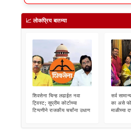
📈 लोकप्रिय बातम्या
शिवसेना चिन्ह लढाईत नवा
सर्व सामान्
ट्विस्ट; सुप्रीम कोर्टाच्या
का असे फो
टिप्पणीने राजकीय चर्चांना उधाण
माळीच्या द
चाहत्यांच
सवाल!