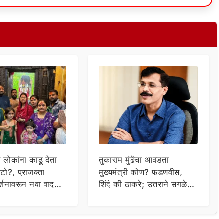
य लोकांना काढू देता
तुकाराम मुंढेंचा आवडता
टो?, प्राजक्ता
मुख्यमंत्री कोण? फडणवीस,
र्शनावरून नवा वाद;
शिंदे की ठाकरे; उत्तराने सगळेच
ा थेट प्रशासनालाच
चक्रावले