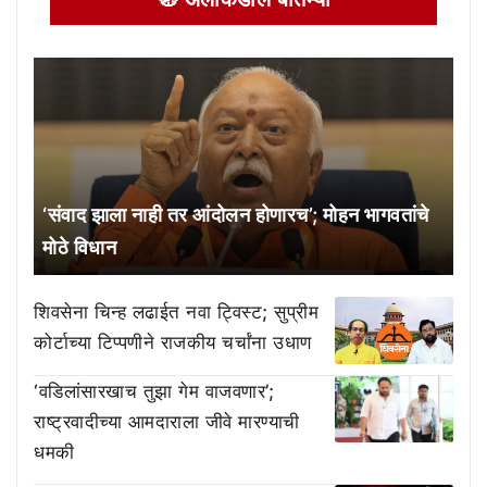
‘संवाद झाला नाही तर आंदोलन होणारच’; मोहन भागवतांचे
मोठे विधान
शिवसेना चिन्ह लढाईत नवा ट्विस्ट; सुप्रीम
कोर्टाच्या टिप्पणीने राजकीय चर्चांना उधाण
‘वडिलांसारखाच तुझा गेम वाजवणार’;
राष्ट्रवादीच्या आमदाराला जीवे मारण्याची
धमकी