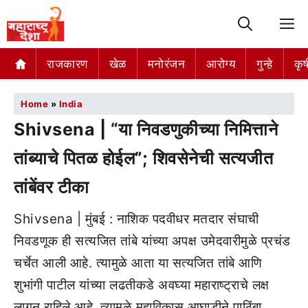
M
राजकारण
खेळ
मनोरंजन
आरोग्य
गुन्हे
कृष
Home
»
India
Shivsena | “या निवडणुकीच्या निमित्ताने
तांब्याचे पितळ होईल”; शिवसेनेची सत्यजीत
तांबेंवर टीका
Shivsena | मुंबई : नाशिक पदवीधर मतदार संघाची
निवडणूक ही सत्यजित तांबे यांच्या अपक्ष उमेदवारीमुळे प्रचंड
चर्चेत आली आहे. त्यामुळे आता या सत्यजित तांबे आणि
शुभांगी पाटील यांच्या लढतीकडे अवघ्या महाराष्ट्राचे लक्ष
लागून राहिले आहे. त्यामुळे महाविकास आघाडीने पाठिंबा