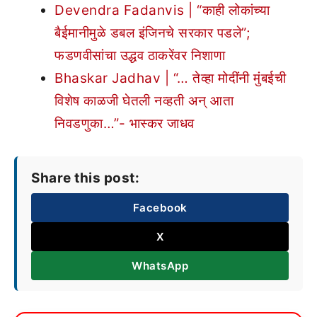
Devendra Fadanvis | “काही लोकांच्या
बैईमानीमुळे डबल इंजिनचे सरकार पडले”;
फडणवीसांचा उद्धव ठाकरेंवर निशाणा
Bhaskar Jadhav | “… तेव्हा मोदींनी मुंबईची
विशेष काळजी घेतली नव्हती अन् आता
निवडणुका…”- भास्कर जाधव
Share this post:
Facebook
X
WhatsApp