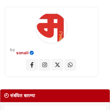
by
sonali
🕘 संबंधित बातम्या