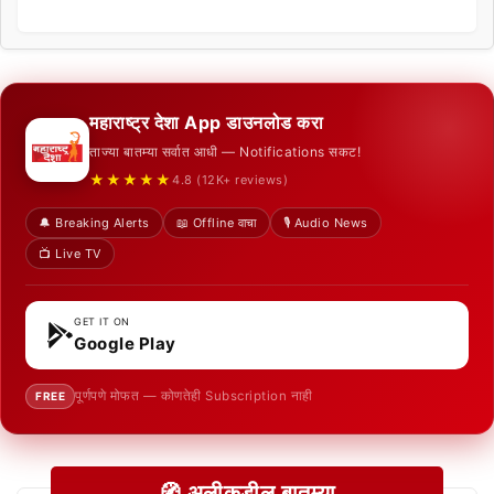
महाराष्ट्र देशा App डाउनलोड करा
ताज्या बातम्या सर्वात आधी — Notifications सकट!
★★★★★
4.8 (12K+ reviews)
🔔 Breaking Alerts
📖 Offline वाचा
🎙️ Audio News
📺 Live TV
GET IT ON
Google Play
पूर्णपणे मोफत — कोणतेही Subscription नाही
FREE
🧭 अलीकडील बातम्या