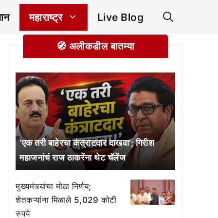
ञान
महाराष्ट्र
Live Blog
🧭 अलीकडील बातम्या
‘एक तरी बाहेरचा कंत्राटदार दाखवा’; गिरीश
महाजनांचं राज ठाकरेंना थेट चॅलेंज
मुख्यमंत्र्यांचा मोठा निर्णय;
शेतकऱ्यांना मिळाले 5,029 कोटी
रुपये