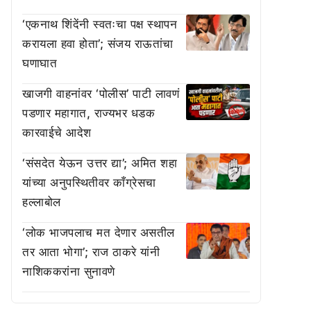
‘एकनाथ शिंदेंनी स्वतःचा पक्ष स्थापन
करायला हवा होता’; संजय राऊतांचा
घणाघात
खाजगी वाहनांवर ‘पोलीस’ पाटी लावणं
पडणार महागात, राज्यभर धडक
कारवाईचे आदेश
‘संसदेत येऊन उत्तर द्या’; अमित शहा
यांच्या अनुपस्थितीवर काँग्रेसचा
हल्लाबोल
‘लोक भाजपलाच मत देणार असतील
तर आता भोगा’; राज ठाकरे यांनी
नाशिककरांना सुनावणे