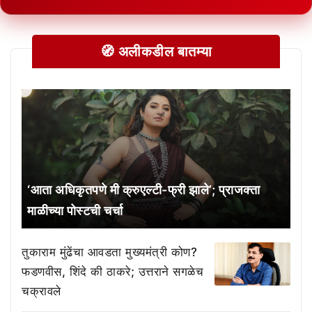
🧭 अलीकडील बातम्या
‘आता अधिकृतपणे मी क्रुएल्टी-फ्री झाले’; प्राजक्ता
माळीच्या पोस्टची चर्चा
तुकाराम मुंढेंचा आवडता मुख्यमंत्री कोण?
फडणवीस, शिंदे की ठाकरे; उत्तराने सगळेच
चक्रावले