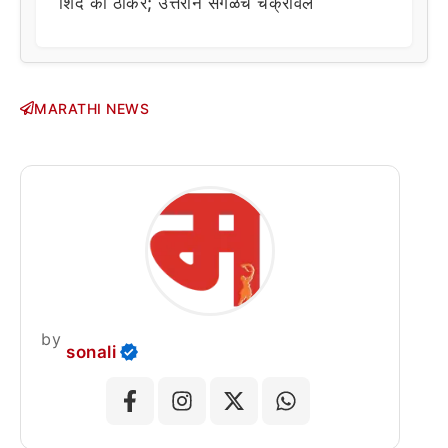
शिंदे की ठाकरे; उत्तराने सगळेच चक्रावले
MARATHI NEWS
by
sonali