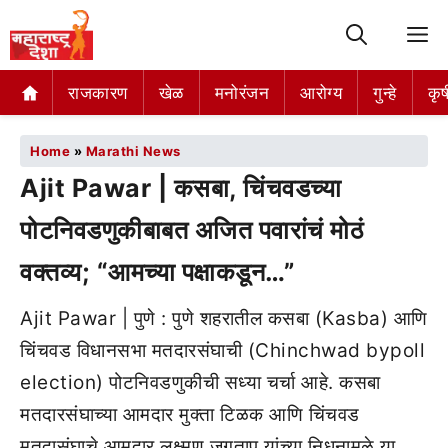
M
राजकारण
खेळ
मनोरंजन
आरोग्य
गुन्हे
कृष
Home
»
Marathi News
Ajit Pawar | कसबा, चिंचवडच्या
पोटनिवडणुकीबाबत अजित पवारांचं मोठं
वक्तव्य; “आमच्या पक्षाकडून…”
Ajit Pawar | पुणे : पुणे शहरातील कसबा (Kasba) आणि
चिंचवड विधानसभा मतदारसंघाची (Chinchwad bypoll
election) पोटनिवडणुकीची सध्या चर्चा आहे. कसबा
मतदारसंघाच्या आमदार मुक्ता टिळक आणि चिंचवड
मतदासंघाचे आमदार लक्ष्मण जगताप यांच्या निधनामुळे या