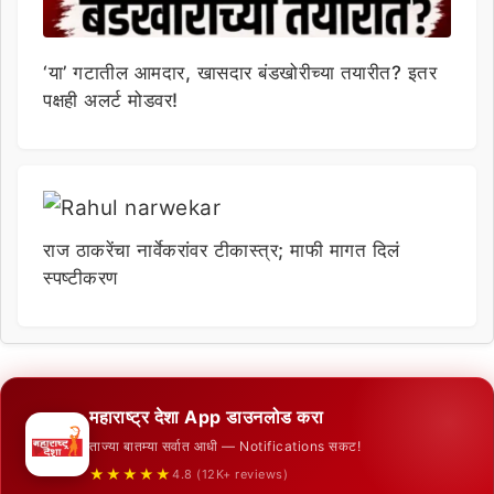
‘या’ गटातील आमदार, खासदार बंडखोरीच्या तयारीत? इतर
पक्षही अलर्ट मोडवर!
राज ठाकरेंचा नार्वेकरांवर टीकास्त्र; माफी मागत दिलं
स्पष्टीकरण
महाराष्ट्र देशा App डाउनलोड करा
ताज्या बातम्या सर्वात आधी — Notifications सकट!
★★★★★
4.8 (12K+ reviews)