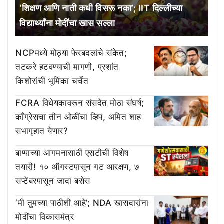
‘शिक्षण आणि नाती कधी विसरू नका’; IIT दिल्लीच्या
विद्यार्थ्यांना मोदींचा खास सल्ला
NCPमध्ये मोठ्या फेरबदलांचे संकेत;
तटकरे हटवण्याची मागणी, प्रशांत
किशोरांची भूमिका चर्चेत
FCRA विधेयकावरून संसदेत मोठा संघर्ष;
काँग्रेसचा तीन ओळींचा व्हिप, अमित शाह
सभागृहात येणार?
बाप्पाच्या आगमनासाठी एसटीची विशेष
तयारी! १० ऑगस्टपासून गट आरक्षण, ७
सप्टेंबरपासून जादा बसेस
‘मी तुमच्या पाठीशी आहे’; NDA खासदारांना
मोदींचा विकासमंत्र