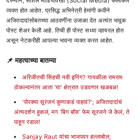
दरम्यान, सोशल मीडियावरही (Social Media) कलाकार
व्यक्त होत आहेत. प्रसिद्ध अभिनेत्री हेमांगी कवीने
अजितदादांसोबतच्या आठवणींना उजाळा देत अत्यंत भावूक
पोस्ट शेअर केली आहे. तिची ही पोस्ट सध्या व्हायरल होत
असून नेटकरीही आपल्या भावना व्यक्त करत आहेत.
📌 महत्वाच्या बातम्या
अरिजीतची सिंहची नवी इनिंग? गायकीला रामराम
ठोकल्यानंतर आता ‘या’ क्षेत्रात उडवणार खळबळ!
‘पोरक्या सूरजनं कुणाकडं पाहावं?’; अजितदादांचं
अंत्यदर्शन हुकलं, मग ‘बिग बॉस’ फेम सूरजने जे केलं, ते
पाहून रडाल!
Sanjay Raut यांचा भाजपवर हल्लाबोल;