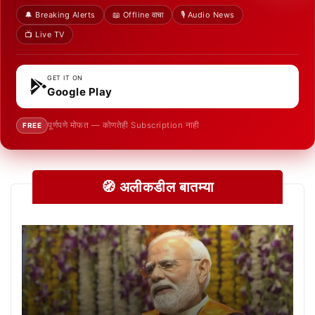
🔔 Breaking Alerts
📖 Offline वाचा
🎙️ Audio News
📺 Live TV
GET IT ON
Google Play
पूर्णपणे मोफत — कोणतेही Subscription नाही
FREE
🧭 अलीकडील बातम्या