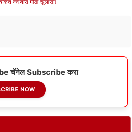
ा चकित करणारा मोठा खुलासा!
ube चॅनेल Subscribe करा
SCRIBE NOW