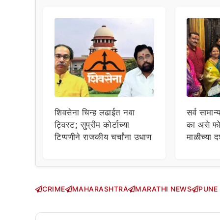
शिवसेना चिन्ह लढाईत नवा
सर्व सामान्
ट्विस्ट; सुप्रीम कोर्टाच्या
का असे फो
टिप्पणीने राजकीय चर्चांना उधाण
माळीच्या द
चाहत्यांच
सवाल!
CRIME
MAHARASHTRA
MARATHI NEWS
PUNE