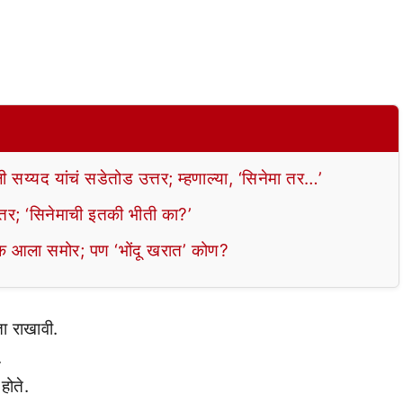
ी सय्यद यांचं सडेतोड उत्तर; म्हणाल्या, ‘सिनेमा तर…’
ुत्तर; ‘सिनेमाची इतकी भीती का?’
ूक आला समोर; पण ‘भोंदू खरात’ कोण?
ता राखावी.
.
होते.