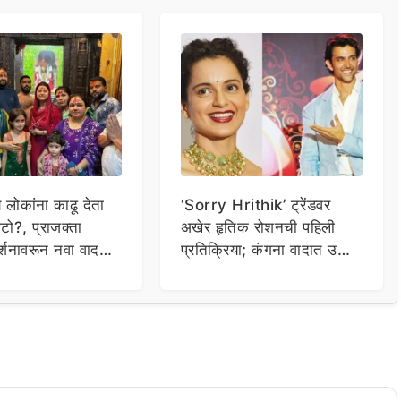
य लोकांना काढू देता
‘Sorry Hrithik’ ट्रेंडवर
टो?, प्राजक्ता
अखेर हृतिक रोशनची पहिली
र्शनावरून नवा वाद;
प्रतिक्रिया; कंगना वादात उडी
ा थेट प्रशासनालाच
घेत म्हणाला…