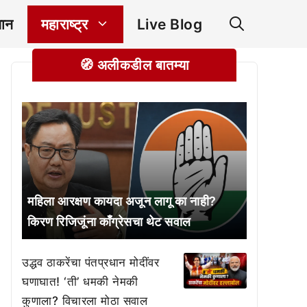
ञान
महाराष्ट्र
Live Blog
🧭 अलीकडील बातम्या
महिला आरक्षण कायदा अजून लागू का नाही?
किरण रिजिजूंना काँग्रेसचा थेट सवाल
उद्धव ठाकरेंचा पंतप्रधान मोदींवर
घणाघात! ‘ती’ धमकी नेमकी
कुणाला? विचारला मोठा सवाल