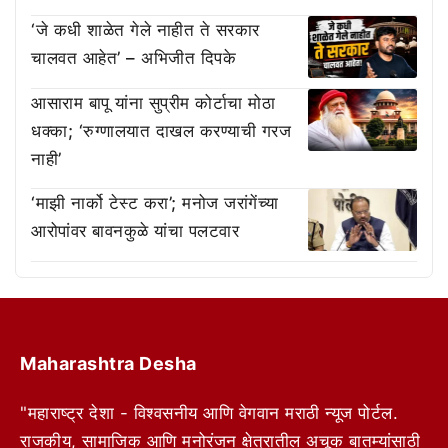
‘जे कधी शाळेत गेले नाहीत ते सरकार
चालवत आहेत’ – अभिजीत दिपके
आसाराम बापू यांना सुप्रीम कोर्टाचा मोठा
धक्का; ‘रुग्णालयात दाखल करण्याची गरज
नाही’
‘माझी नार्को टेस्ट करा’; मनोज जरांगेंच्या
आरोपांवर बावनकुळे यांचा पलटवार
Maharashtra Desha
"महाराष्ट्र देशा - विश्वसनीय आणि वेगवान मराठी न्यूज पोर्टल.
राजकीय, सामाजिक आणि मनोरंजन क्षेत्रातील अचूक बातम्यांसाठी