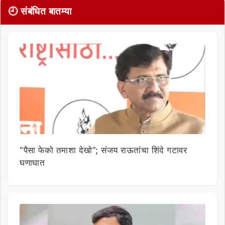
🕘 संबंधित बातम्या
“पैसा फेको तमाशा देखो”; संजय राऊतांचा शिंदे गटावर
घणाघात