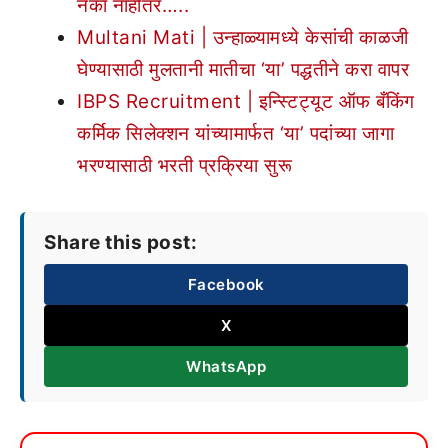
नका नाहीतर…..
Multani Mati | उन्हाळ्यामध्ये केसांची काळजी
घेण्यासाठी मुलतानी मातीचा ‘या’ पद्धतीने करा वापर
IBPS Recruitment | इन्स्टिट्यूट ऑफ बँकिंग
कर्मिक सिलेक्शन यांच्यामार्फत ‘या’ पदांच्या जागा
भरण्यासाठी भरती प्रक्रिया सुरू
Share this post:
Facebook
X
WhatsApp