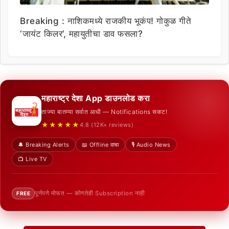
Breaking : नाशिकमध्ये राजकीय भूकंप! गोकुळ गीते
‘जायंट किलर’, महायुतीचा डाव फसला?
महाराष्ट्र देशा App डाउनलोड करा
ताज्या बातम्या सर्वात आधी — Notifications सकट!
★★★★★
4.8 (12K+ reviews)
🔔 Breaking Alerts
📖 Offline वाचा
🎙️ Audio News
📺 Live TV
पूर्णपणे मोफत — कोणतेही Subscription नाही
FREE