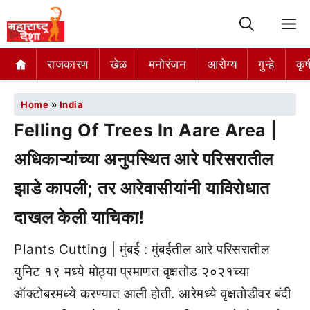
M
राजकारण
खेळ
मनोरंजन
आरोग्य
गुन्हे
कृष
Home
»
India
Felling Of Trees In Aare Area |
अधिकाऱ्यांच्या अनुपस्थित आरे परिसरातील
झाडे कापली; तर आरेवासीयांनी याविरोधात
दाखल केली याचिका!
Plants Cutting | मुंबई : मुंबईतील आरे परिसरातील
युनिट १९ मध्ये मोठ्या प्रमाणत वृक्षतोड २०२१च्या
ऑक्टोबरमध्ये करण्यात आली होती. आरेमध्ये वृक्षतोडीवर बंदी