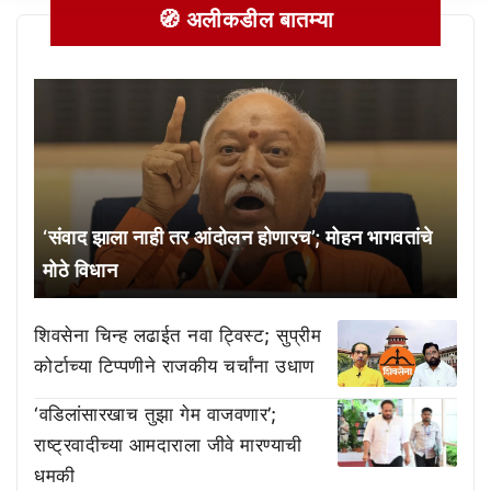
🧭 अलीकडील बातम्या
‘संवाद झाला नाही तर आंदोलन होणारच’; मोहन भागवतांचे
मोठे विधान
शिवसेना चिन्ह लढाईत नवा ट्विस्ट; सुप्रीम
कोर्टाच्या टिप्पणीने राजकीय चर्चांना उधाण
‘वडिलांसारखाच तुझा गेम वाजवणार’;
राष्ट्रवादीच्या आमदाराला जीवे मारण्याची
धमकी