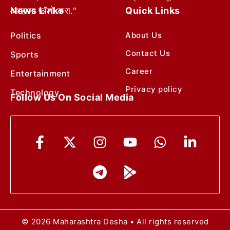
News Links
Quick Links
आम्हाला फॉलो करा."
Politics
About Us
Contact Us
Sports
Career
Entertainment
Privacy policy
Technology
Follow Us On Social Media
© 2026 Maharashtra Desha • All rights reserved