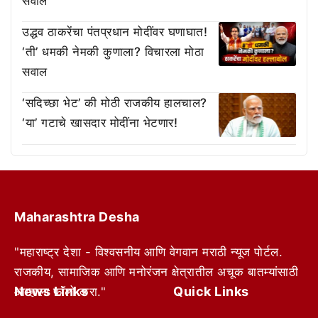
सवाल
उद्धव ठाकरेंचा पंतप्रधान मोदींवर घणाघात!
‘ती’ धमकी नेमकी कुणाला? विचारला मोठा
सवाल
‘सदिच्छा भेट’ की मोठी राजकीय हालचाल?
‘या’ गटाचे खासदार मोदींना भेटणार!
Maharashtra Desha
"महाराष्ट्र देशा - विश्वसनीय आणि वेगवान मराठी न्यूज पोर्टल.
राजकीय, सामाजिक आणि मनोरंजन क्षेत्रातील अचूक बातम्यांसाठी
News Links
Quick Links
आम्हाला फॉलो करा."