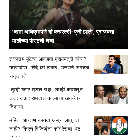
‘आता अधिकृतपणे मी क्रुएल्टी-फ्री झाले’; प्राजक्ता
माळीच्या पोस्टची चर्चा
तुकाराम मुंढेंचा आवडता मुख्यमंत्री कोण?
फडणवीस, शिंदे की ठाकरे; उत्तराने सगळेच
चक्रावले
‘तुम्ही गद्दार म्हणत राहा, आम्ही कामातून
उत्तर देऊ’; रामदास कदमांचा ठाकरेंवर
निशाणा
महिला आरक्षण कायदा अजून लागू का
नाही? किरण रिजिजूंना काँग्रेसचा थेट