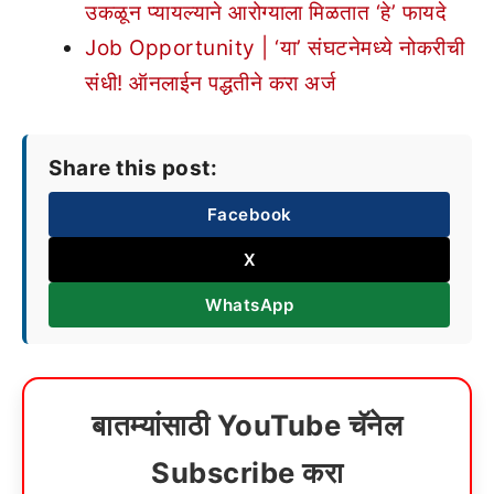
उकळून प्यायल्याने आरोग्याला मिळतात ‘हे’ फायदे
Job Opportunity | ‘या’ संघटनेमध्ये नोकरीची
संधी! ऑनलाईन पद्धतीने करा अर्ज
Share this post:
Facebook
X
WhatsApp
बातम्यांसाठी YouTube चॅनेल
Subscribe करा