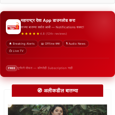
महाराष्ट्र देशा App डाउनलोड करा
ताज्या बातम्या सर्वात आधी — Notifications सकट!
★★★★★
4.8 (12K+ reviews)
🔔 Breaking Alerts
📖 Offline वाचा
🎙️ Audio News
📺 Live TV
पूर्णपणे मोफत — कोणतेही Subscription नाही
FREE
🧭 अलीकडील बातम्या