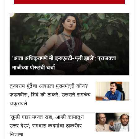
‘आता अधिकृतपणे मी क्रुएल्टी-फ्री झाले’; प्राजक्ता
माळीच्या पोस्टची चर्चा
तुकाराम मुंढेंचा आवडता मुख्यमंत्री कोण?
फडणवीस, शिंदे की ठाकरे; उत्तराने सगळेच
चक्रावले
‘तुम्ही गद्दार म्हणत राहा, आम्ही कामातून
उत्तर देऊ’; रामदास कदमांचा ठाकरेंवर
निशाणा