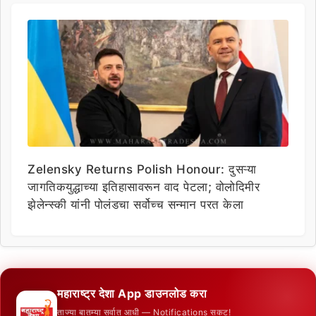
Zelensky Returns Polish Honour: दुसऱ्या
जागतिकयुद्धाच्या इतिहासावरून वाद पेटला; वोलोदिमीर
झेलेन्स्की यांनी पोलंडचा सर्वोच्च सन्मान परत केला
महाराष्ट्र देशा App डाउनलोड करा
ताज्या बातम्या सर्वात आधी — Notifications सकट!