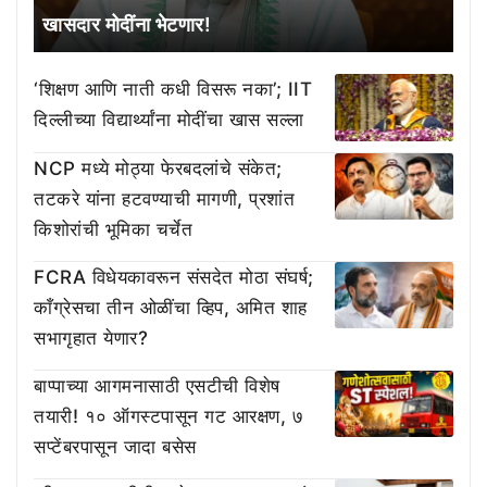
खासदार मोदींना भेटणार!
‘शिक्षण आणि नाती कधी विसरू नका’; IIT
दिल्लीच्या विद्यार्थ्यांना मोदींचा खास सल्ला
NCP मध्ये मोठ्या फेरबदलांचे संकेत;
तटकरे यांना हटवण्याची मागणी, प्रशांत
किशोरांची भूमिका चर्चेत
FCRA विधेयकावरून संसदेत मोठा संघर्ष;
काँग्रेसचा तीन ओळींचा व्हिप, अमित शाह
सभागृहात येणार?
बाप्पाच्या आगमनासाठी एसटीची विशेष
तयारी! १० ऑगस्टपासून गट आरक्षण, ७
सप्टेंबरपासून जादा बसेस