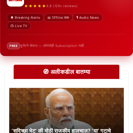
★★★★★
4.8 (12K+ reviews)
🔔 Breaking Alerts
📖 Offline वाचा
🎙️ Audio News
📺 Live TV
पूर्णपणे मोफत — कोणतेही Subscription नाही
FREE
🧭 अलीकडील बातम्या
‘सदिच्छा भेट’ की मोठी राजकीय हालचाल? ‘या’ गटाचे