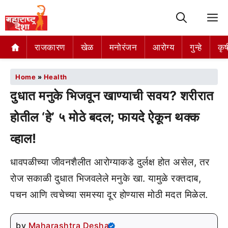
M
राजकारण
खेळ
मनोरंजन
आरोग्य
गुन्हे
कृष
Home
»
Health
दुधात मनुके भिजवून खाण्याची सवय? शरीरात
होतील ‘हे’ ५ मोठे बदल; फायदे ऐकून थक्क
व्हाल!
धावपळीच्या जीवनशैलीत आरोग्याकडे दुर्लक्ष होत असेल, तर
रोज सकाळी दुधात भिजवलेले मनुके खा. यामुळे रक्तदाब,
पचन आणि त्वचेच्या समस्या दूर होण्यास मोठी मदत मिळेल.
by
Maharashtra Desha