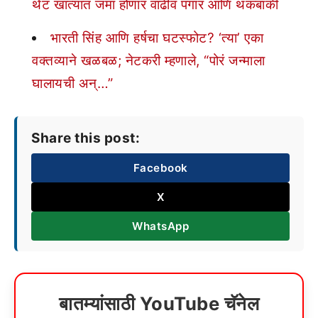
थेट खात्यात जमा होणार वाढीव पगार आणि थकबाकी
भारती सिंह आणि हर्षचा घटस्फोट? ‘त्या’ एका
वक्तव्याने खळबळ; नेटकरी म्हणाले, “पोरं जन्माला
घालायची अन्…”
Share this post:
Facebook
X
WhatsApp
बातम्यांसाठी YouTube चॅनेल