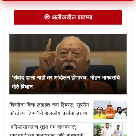
🧭 अलीकडील बातम्या
‘संवाद झाला नाही तर आंदोलन होणारच’; मोहन भागवतांचे
मोठे विधान
शिवसेना चिन्ह लढाईत नवा ट्विस्ट; सुप्रीम
कोर्टाच्या टिप्पणीने राजकीय चर्चांना उधाण
‘वडिलांसारखाच तुझा गेम वाजवणार’;
राष्ट्रवादीच्या आमदाराला जीवे मारण्याची