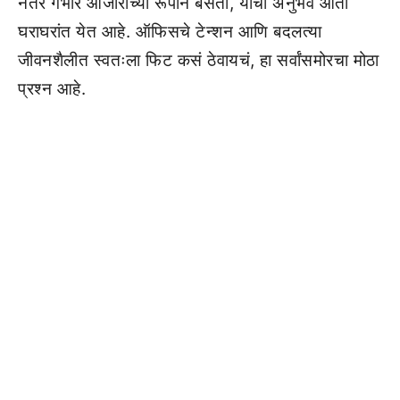
नंतर गंभीर आजारांच्या रूपाने बसतो, याचा अनुभव आता
घराघरांत येत आहे. ऑफिसचे टेन्शन आणि बदलत्या
जीवनशैलीत स्वतःला फिट कसं ठेवायचं, हा सर्वांसमोरचा मोठा
प्रश्न आहे.