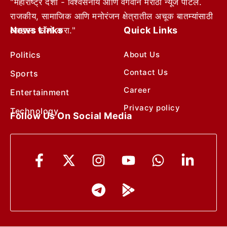
"महाराष्ट्र देशा - विश्वसनीय आणि वेगवान मराठी न्यूज पोर्टल.
राजकीय, सामाजिक आणि मनोरंजन क्षेत्रातील अचूक बातम्यांसाठी
News Links
Quick Links
आम्हाला फॉलो करा."
Politics
About Us
Contact Us
Sports
Career
Entertainment
Privacy policy
Technology
Follow Us On Social Media