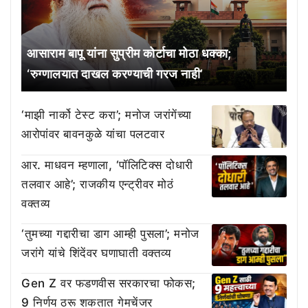
आसाराम बापू यांना सुप्रीम कोर्टाचा मोठा धक्का;
‘रुग्णालयात दाखल करण्याची गरज नाही’
‘माझी नार्को टेस्ट करा’; मनोज जरांगेंच्या
आरोपांवर बावनकुळे यांचा पलटवार
आर. माधवन म्हणाला, ‘पॉलिटिक्स दोधारी
तलवार आहे’; राजकीय एन्ट्रीवर मोठं
वक्तव्य
‘तुमच्या गद्दारीचा डाग आम्ही पुसला’; मनोज
जरांगे यांचे शिंदेंवर घणाघाती वक्तव्य
Gen Z वर फडणवीस सरकारचा फोकस;
9 निर्णय ठरू शकतात गेमचेंजर