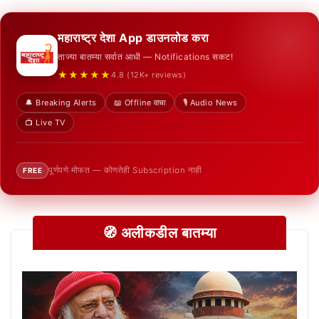
महाराष्ट्र देशा App डाउनलोड करा
ताज्या बातम्या सर्वात आधी — Notifications सकट!
★★★★★
4.8 (12K+ reviews)
🔔 Breaking Alerts
📖 Offline वाचा
🎙️ Audio News
📺 Live TV
पूर्णपणे मोफत — कोणतेही Subscription नाही
FREE
🧭 अलीकडील बातम्या