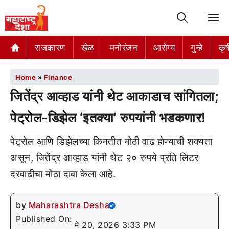
M
राजकारण
खेळ
मनोरंजन
आरोग्य
गुन्हे
कृष
Home
»
Finance
जितेंद्र आव्हाड यांनी थेट आकाडाच सांगितला;
पेट्रोल-डिझेल ‘इतक्या’ रुपयांनी भडकणार!
पेट्रोल आणि डिझेलच्या किमतीत मोठी वाढ होण्याची शक्यता
असून, जितेंद्र आव्हाड यांनी थेट २० रुपये प्रति लिटर
दरवाढीचा मोठा दावा केला आहे.
by
Maharashtra Desha
Published On:
मे 20, 2026 3:33 PM