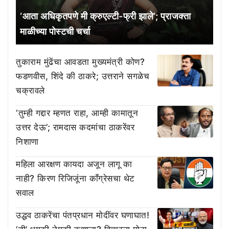
‘आता अधिकृतपणे मी क्रुएल्टी-फ्री झाले’; प्राजक्ता
माळीच्या पोस्टची चर्चा
तुकाराम मुंढेंचा आवडता मुख्यमंत्री कोण?
फडणवीस, शिंदे की ठाकरे; उत्तराने सगळेच
चक्रावले
‘तुम्ही गद्दार म्हणत राहा, आम्ही कामातून
उत्तर देऊ’; रामदास कदमांचा ठाकरेंवर
निशाणा
महिला आरक्षण कायदा अजून लागू का
नाही? किरण रिजिजूंना काँग्रेसचा थेट
सवाल
उद्धव ठाकरेंचा पंतप्रधान मोदींवर घणाघात!