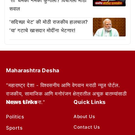
‘ती’ धमकी नेमकी कुणाला? विचारला मोठा
सवाल
‘सदिच्छा भेट’ की मोठी राजकीय हालचाल?
‘या’ गटाचे खासदार मोदींना भेटणार!
Maharashtra Desha
"महाराष्ट्र देशा - विश्वसनीय आणि वेगवान मराठी न्यूज पोर्टल.
राजकीय, सामाजिक आणि मनोरंजन क्षेत्रातील अचूक बातम्यांसाठी
News Links
Quick Links
आम्हाला फॉलो करा."
Politics
About Us
Contact Us
Sports