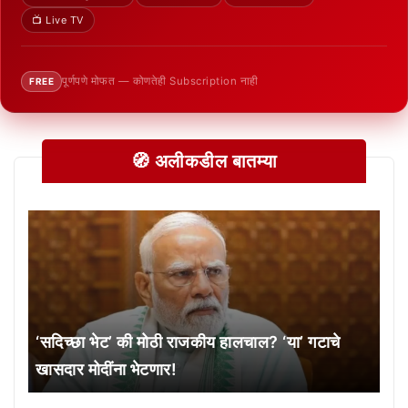
📺 Live TV
पूर्णपणे मोफत — कोणतेही Subscription नाही
FREE
🧭 अलीकडील बातम्या
‘सदिच्छा भेट’ की मोठी राजकीय हालचाल? ‘या’ गटाचे
खासदार मोदींना भेटणार!