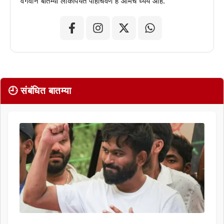
वेगवान बातम्या लोकांपर्यंत पोहोचवणे हे आमचे ध्येय आहे.
🕘 संबंधित बातम्या