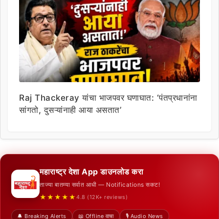
Raj Thackeray यांचा भाजपवर घणाघात: ‘पंतप्रधानांना
सांगतो, दुसऱ्यांनाही आया असतात’
महाराष्ट्र देशा App डाउनलोड करा
ताज्या बातम्या सर्वात आधी — Notifications सकट!
★★★★★
4.8 (12K+ reviews)
🔔 Breaking Alerts
📖 Offline वाचा
🎙️ Audio News