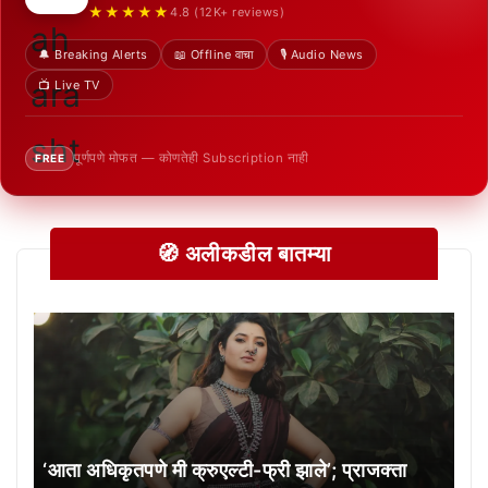
★★★★★
4.8 (12K+ reviews)
🔔 Breaking Alerts
📖 Offline वाचा
🎙️ Audio News
📺 Live TV
पूर्णपणे मोफत — कोणतेही Subscription नाही
FREE
🧭 अलीकडील बातम्या
‘आता अधिकृतपणे मी क्रुएल्टी-फ्री झाले’; प्राजक्ता