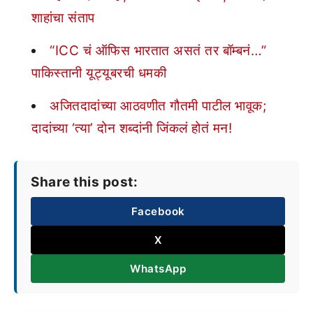
शाहांचा संताप
“ICC चं ऑफिस भारतात असतं तर बॉम्बनं…”
पाकिस्तानी यूट्यूबरची धमकी
अजितदादांच्या आठवणीत गौतमी पाटील भावूक;
दादांच्या ‘त्या’ दोन शब्दांनी जिंकलं होतं मन!
Share this post:
Facebook
X
WhatsApp