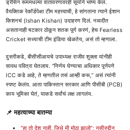
ड्रेसिंग रूममधल्या वातावरणावरही सूर्याने भाष्य केलं.
वैयक्तिक रेकॉर्डपेक्षा टीम महत्त्वाची, हे सांगताना त्याने ईशान
किशनचं (Ishan Kishan) उदाहरण दिलं. नव्वदीत
असतानाही षटकार ठोकून शतक पूर्ण करणं, हेच Fearless
Cricket सध्याची टीम इंडिया खेळतेय, असं तो म्हणाला.
दुसरीकडे, बीसीसीआयचे उपाध्यक्ष राजीव शुक्ला यांनीही
सावध पवित्रा घेतलाय. “निर्णय घेण्याचा अधिकार पूर्णपणे
ICC कडे आहे, ते म्हणतील तसं आम्ही करू,” असं त्यांनी
स्पष्ट केलंय. आता पाकिस्तान सरकार आणि पीसीबी (PCB)
काय भूमिका घेतं, याकडे सर्वांचं लक्ष लागलंय.
📌 महत्वाच्या बातम्या
“हा तो देश नाही, जिथे मी मोठा झालो”; नसीरुद्दीन