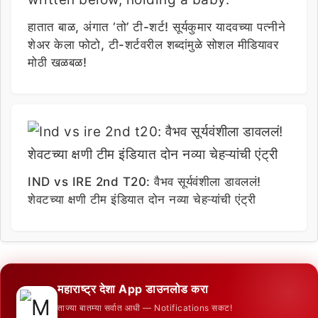
हातात बाळ, अंगात ‘तो’ टी-शर्ट! सूर्यकुमार यादवच्या पत्नीने
शेअर केला फोटो, टी-शर्टवरील शब्दांमुळे सोशल मीडियावर
मोठी खळबळ!
IND vs IRE 2nd T20: वैभव सूर्यवंशीला डावललं!
शेवटच्या क्षणी टीम इंडियात दोन नव्या चेहऱ्यांची एंट्री
महाराष्ट्र देशा App डाउनलोड करा
ताज्या बातम्या सर्वात आधी — Notifications सकट!