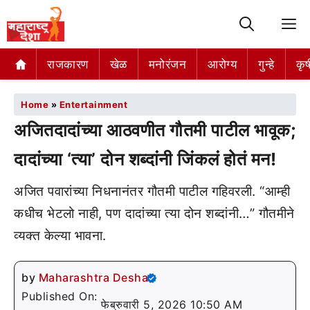
M
राजकारण
खेळ
मनोरंजन
आरोग्य
गुन्हे
कृष
Home
»
Entertainment
अजितदादांच्या आठवणीत गौतमी पाटील भावूक;
दादांच्या ‘त्या’ दोन शब्दांनी जिंकलं होतं मन!
अजित पवारांच्या निधनानंतर गौतमी पाटील गहिवरली. “आम्ही
कधीच भेटलो नाही, पण दादांच्या त्या दोन शब्दांनी…” गौतमीने
व्यक्त केल्या भावना.
by
Maharashtra Desha
Published On:
फेब्रुवारी 5, 2026 10:50 AM