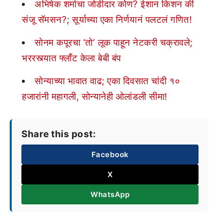
अभिषेक शर्माचा जोडीदार कोण? ईशान किशन की
संजू सॅमसन?; सूर्याच्या एका निर्णयानं पलटलं गणित!
सोनम कपूरचा ‘तो’ लूक पाहून नेटकरी चक्रावले;
भररस्त्यात फ्लाँट केला बेबी बंप
सोन्याच्या भावात वाढ; एका दिवसात चांदी १०
हजारांनी महागली, सोन्यानेही ओलांडली सीमा!
Share this post:
Facebook
X
WhatsApp