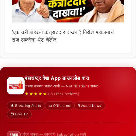
‘एक तरी बाहेरचा कंत्राटदार दाखवा’; गिरीश महाजनांचं
राज ठाकरेंना थेट चॅलेंज
महाराष्ट्र देशा App डाउनलोड करा
ताज्या बातम्या सर्वात आधी — Notifications सकट!
★★★★★
4.8 (12K+ reviews)
🔔 Breaking Alerts
📖 Offline वाचा
🎙️ Audio News
📺 Live TV
पूर्णपणे मोफत — कोणतेही Subscription नाही
FREE