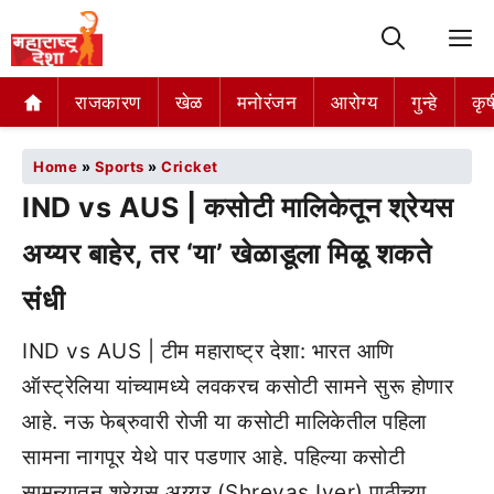
M
राजकारण
खेळ
मनोरंजन
आरोग्य
गुन्हे
कृष
Home
»
Sports
»
Cricket
IND vs AUS | कसोटी मालिकेतून श्रेयस
अय्यर बाहेर, तर ‘या’ खेळाडूला मिळू शकते
संधी
IND vs AUS | टीम महाराष्ट्र देशा: भारत आणि
ऑस्ट्रेलिया यांच्यामध्ये लवकरच कसोटी सामने सुरू होणार
आहे. नऊ फेब्रुवारी रोजी या कसोटी मालिकेतील पहिला
सामना नागपूर येथे पार पडणार आहे. पहिल्या कसोटी
सामन्यातून श्रेयस अय्यर (Shreyas Iyer) पाठीच्या