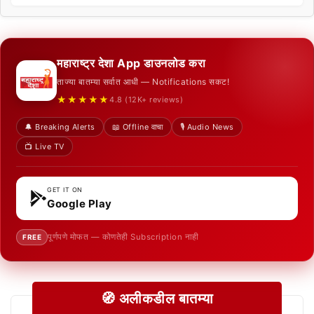
महाराष्ट्र देशा App डाउनलोड करा
ताज्या बातम्या सर्वात आधी — Notifications सकट!
★★★★★
4.8 (12K+ reviews)
🔔 Breaking Alerts
📖 Offline वाचा
🎙️ Audio News
📺 Live TV
GET IT ON
Google Play
पूर्णपणे मोफत — कोणतेही Subscription नाही
FREE
🧭 अलीकडील बातम्या