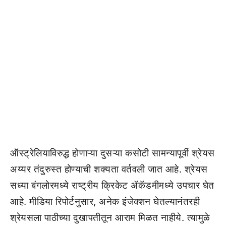
ऑस्ट्रेलियाविरुद्ध होणाऱ्या दुसऱ्या कसोटी सामन्यापूर्वी श्रेयस
अय्यर तंदुरुस्त होण्याची शक्यता वर्तवली जात आहे. श्रेयस
सध्या बंगलोरमध्ये राष्ट्रीय क्रिकेट ॲकॅडमीमध्ये उपचार घेत
आहे. मीडिया रिपोर्टनुसार, अनेक इंजेक्शन घेतल्यानंतरही
श्रेयसला पाठीच्या दुखापतीतून आराम मिळत नाहीये. त्यामुळे