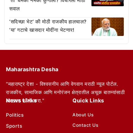
‘ती’ धमकी नेमकी कुणाला? विचारला मोठा
सवाल
‘सदिच्छा भेट’ की मोठी राजकीय हालचाल?
‘या’ गटाचे खासदार मोदींना भेटणार!
Maharashtra Desha
"महाराष्ट्र देशा - विश्वसनीय आणि वेगवान मराठी न्यूज पोर्टल.
राजकीय, सामाजिक आणि मनोरंजन क्षेत्रातील अचूक बातम्यांसाठी
News Links
Quick Links
आम्हाला फॉलो करा."
Politics
About Us
Contact Us
Sports