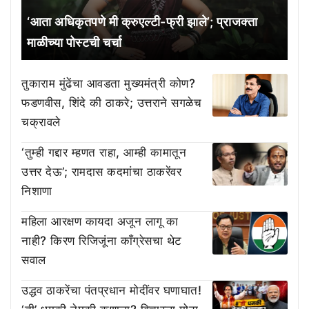
‘आता अधिकृतपणे मी क्रुएल्टी-फ्री झाले’; प्राजक्ता
माळीच्या पोस्टची चर्चा
तुकाराम मुंढेंचा आवडता मुख्यमंत्री कोण?
फडणवीस, शिंदे की ठाकरे; उत्तराने सगळेच
चक्रावले
‘तुम्ही गद्दार म्हणत राहा, आम्ही कामातून
उत्तर देऊ’; रामदास कदमांचा ठाकरेंवर
निशाणा
महिला आरक्षण कायदा अजून लागू का
नाही? किरण रिजिजूंना काँग्रेसचा थेट
सवाल
उद्धव ठाकरेंचा पंतप्रधान मोदींवर घणाघात!