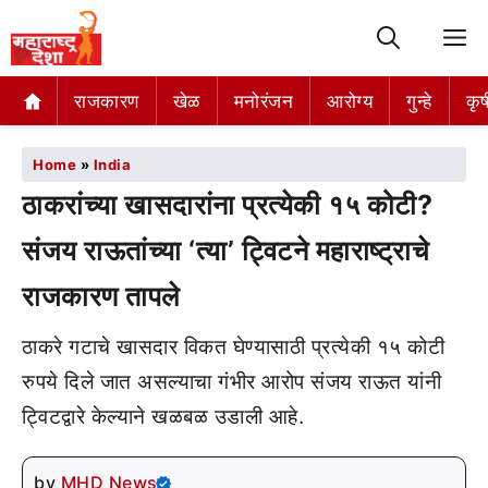
M
राजकारण
खेळ
मनोरंजन
आरोग्य
गुन्हे
कृष
Home
»
India
ठाकरांच्या खासदारांना प्रत्येकी १५ कोटी?
संजय राऊतांच्या ‘त्या’ ट्विटने महाराष्ट्राचे
राजकारण तापले
ठाकरे गटाचे खासदार विकत घेण्यासाठी प्रत्येकी १५ कोटी
रुपये दिले जात असल्याचा गंभीर आरोप संजय राऊत यांनी
ट्विटद्वारे केल्याने खळबळ उडाली आहे.
by
MHD News