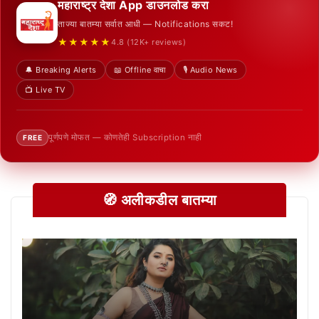
महाराष्ट्र देशा App डाउनलोड करा
ताज्या बातम्या सर्वात आधी — Notifications सकट!
★★★★★
4.8 (12K+ reviews)
🔔 Breaking Alerts
📖 Offline वाचा
🎙️ Audio News
📺 Live TV
पूर्णपणे मोफत — कोणतेही Subscription नाही
FREE
🧭 अलीकडील बातम्या