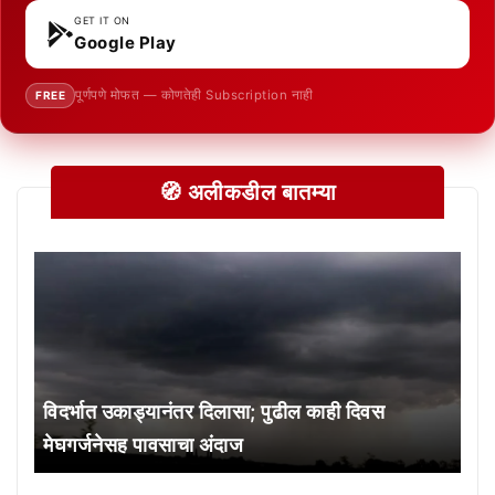
GET IT ON
Google Play
पूर्णपणे मोफत — कोणतेही Subscription नाही
FREE
🧭 अलीकडील बातम्या
विदर्भात उकाड्यानंतर दिलासा; पुढील काही दिवस
मेघगर्जनेसह पावसाचा अंदाज