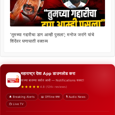
‘तुमच्या गद्दारीचा डाग आम्ही पुसला’; मनोज जरांगे यांचे
शिंदेंवर घणाघाती वक्तव्य
महाराष्ट्र देशा App डाउनलोड करा
ताज्या बातम्या सर्वात आधी — Notifications सकट!
★★★★★
4.8 (12K+ reviews)
🔔 Breaking Alerts
📖 Offline वाचा
🎙️ Audio News
📺 Live TV