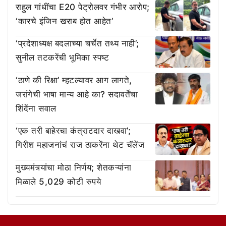
राहुल गांधींचा E20 पेट्रोलवर गंभीर आरोप;
‘कारचे इंजिन खराब होत आहेत’
‘प्रदेशाध्यक्ष बदलाच्या चर्चेत तथ्य नाही’;
सुनील तटकरेंची भूमिका स्पष्ट
‘ठाणे की रिक्षा’ म्हटल्यावर आग लागते,
जरांगेची भाषा मान्य आहे का? सदावर्तेंचा
शिंदेंना सवाल
‘एक तरी बाहेरचा कंत्राटदार दाखवा’;
गिरीश महाजनांचं राज ठाकरेंना थेट चॅलेंज
मुख्यमंत्र्यांचा मोठा निर्णय; शेतकऱ्यांना
मिळाले 5,029 कोटी रुपये