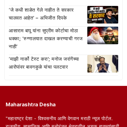
‘जे कधी शाळेत गेले नाहीत ते सरकार
चालवत आहेत’ – अभिजीत दिपके
आसाराम बापू यांना सुप्रीम कोर्टाचा मोठा
धक्का; ‘रुग्णालयात दाखल करण्याची गरज
नाही’
‘माझी नार्को टेस्ट करा’; मनोज जरांगेंच्या
आरोपांवर बावनकुळे यांचा पलटवार
Maharashtra Desha
"महाराष्ट्र देशा - विश्वसनीय आणि वेगवान मराठी न्यूज पोर्टल.
राजकीय, सामाजिक आणि मनोरंजन क्षेत्रातील अचूक बातम्यांसाठी