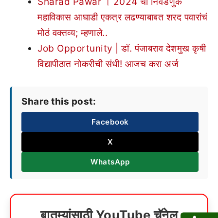
Sharad Pawar । 2024 ची निवडणुक
महाविकास आघाडी एकत्र लढण्याबाबत शरद पवारांचं
मोठं वक्तव्य; म्हणाले..
Job Opportunity | डॉ. पंजाबराव देशमुख कृषी
विद्यापीठात नोकरीची संधी! आजच करा अर्ज
Share this post:
Facebook
X
WhatsApp
बातम्यांसाठी YouTube चॅनेल