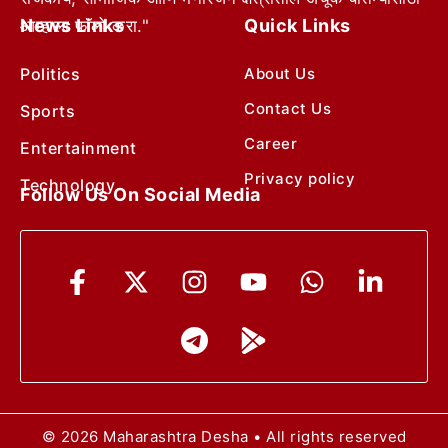
News Links
Quick Links
आम्हाला फॉलो करा."
Politics
About Us
Contact Us
Sports
Career
Entertainment
Privacy policy
Technology
Follow Us On Social Media
© 2026 Maharashtra Desha • All rights reserved