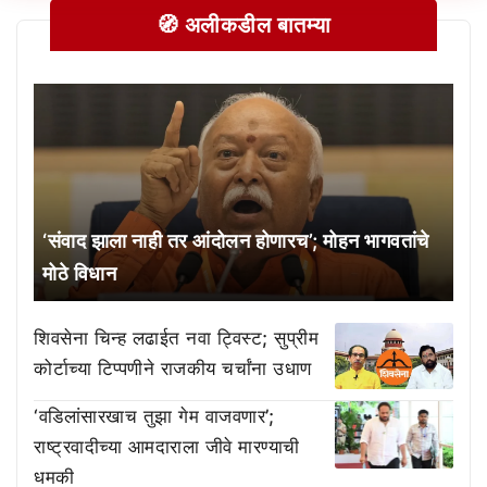
🧭 अलीकडील बातम्या
‘संवाद झाला नाही तर आंदोलन होणारच’; मोहन भागवतांचे
मोठे विधान
शिवसेना चिन्ह लढाईत नवा ट्विस्ट; सुप्रीम
कोर्टाच्या टिप्पणीने राजकीय चर्चांना उधाण
‘वडिलांसारखाच तुझा गेम वाजवणार’;
राष्ट्रवादीच्या आमदाराला जीवे मारण्याची
धमकी