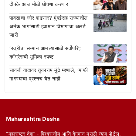
दीपके आज मोठी घोषणा करणार
पावसाचा जोर वाढणार? मुंबईसह राज्यातील
अनेक भागांसाठी हवामान विभागाचा अलर्ट
जारी
‘स्त्रीचा सन्मान आमच्यासाठी सर्वोपरि’;
काँग्रेसची भूमिका स्पष्ट
सावजी वादावर तुकाराम मुंढे म्हणाले, ‘माफी
मागण्याचा प्रश्नच येत नाही’
Maharashtra Desha
"महाराष्ट्र देशा - विश्वसनीय आणि वेगवान मराठी न्यूज पोर्टल.