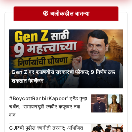
🧭 अलीकडील बातम्या
Gen Z वर फडणवीस सरकारचा फोकस; 9 निर्णय ठरू
शकतात गेमचेंजर
#BoycottRanbirKapoor’ ट्रेंड पुन्हा
चर्चेत; ‘रामायण’पूर्वी रणबीर कपूरवर नवा
वाद
CJPची पुढील रणनीती ठरणार; अभिजित