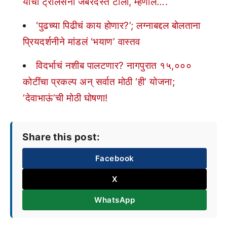
यांचा ट्रोलर्सना जबरदस्त टोला, म्हणाले….
‘पुढच्या पिढीचं काय होणार?’; लग्नाबद्दल बोलताना
प्रियदर्शनीने मांडलं ‘भयाण’ वास्तव
विदर्भाचं नशीब पालटणार? नागपुरात १५,०००
कोटींचा प्रकल्प अन् सर्वात मोठी ‘ही’ योजना;
‘देवाभाऊं’ची मोठी घोषणा!
Share this post:
Facebook
X
WhatsApp