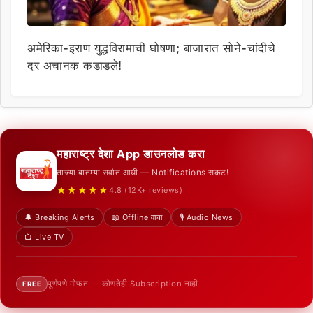
अमेरिका-इराण युद्धविरामाची घोषणा; बाजारात सोने-चांदीचे
दर अचानक कडाडले!
महाराष्ट्र देशा App डाउनलोड करा
ताज्या बातम्या सर्वात आधी — Notifications सकट!
★★★★★
4.8 (12K+ reviews)
🔔 Breaking Alerts
📖 Offline वाचा
🎙️ Audio News
📺 Live TV
पूर्णपणे मोफत — कोणतेही Subscription नाही
FREE