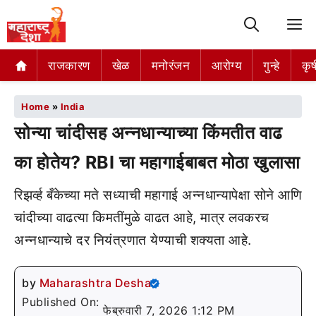
M
राजकारण
खेळ
मनोरंजन
आरोग्य
गुन्हे
कृष
Home
»
India
सोन्या चांदीसह अन्नधान्याच्या किंमतीत वाढ
का होतेय? RBI चा महागाईबाबत मोठा खुलासा
रिझर्व्ह बँकेच्या मते सध्याची महागाई अन्नधान्यापेक्षा सोने आणि
चांदीच्या वाढत्या किमतींमुळे वाढत आहे, मात्र लवकरच
अन्नधान्याचे दर नियंत्रणात येण्याची शक्यता आहे.
by
Maharashtra Desha
Published On:
फेब्रुवारी 7, 2026 1:12 PM