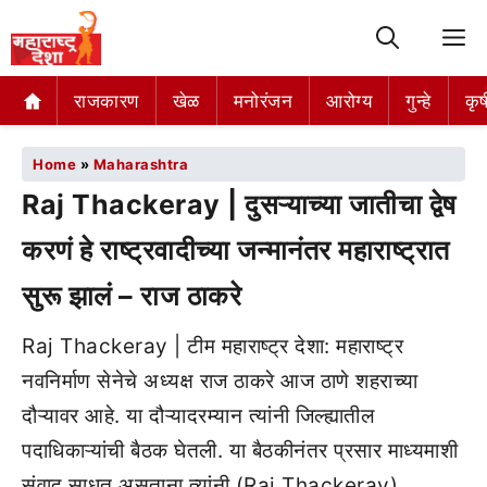
M
राजकारण
खेळ
मनोरंजन
आरोग्य
गुन्हे
कृष
Home
»
Maharashtra
Raj Thackeray | दुसऱ्याच्या जातीचा द्वेष
करणं हे राष्ट्रवादीच्या जन्मानंतर महाराष्ट्रात
सुरू झालं – राज ठाकरे
Raj Thackeray | टीम महाराष्ट्र देशा: महाराष्ट्र
नवनिर्माण सेनेचे अध्यक्ष राज ठाकरे आज ठाणे शहराच्या
दौऱ्यावर आहे. या दौऱ्यादरम्यान त्यांनी जिल्ह्यातील
पदाधिकाऱ्यांची बैठक घेतली. या बैठकीनंतर प्रसार माध्यमाशी
संवाद साधत असताना त्यांनी (Raj Thackeray)