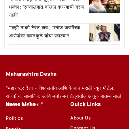
धक्का; ‘रुग्णालयात दाखल करण्याची गरज
नाही’
‘माझी नार्को टेस्ट करा’; मनोज जरांगेंच्या
आरोपांवर बावनकुळे यांचा पलटवार
Maharashtra Desha
"महाराष्ट्र देशा - विश्वसनीय आणि वेगवान मराठी न्यूज पोर्टल.
राजकीय, सामाजिक आणि मनोरंजन क्षेत्रातील अचूक बातम्यांसाठी
News Links
Quick Links
आम्हाला फॉलो करा."
Politics
About Us
Contact Us
Sports