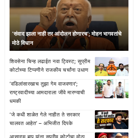
‘संवाद झाला नाही तर आंदोलन होणारच’; मोहन भागवतांचे
मोठे विधान
शिवसेना चिन्ह लढाईत नवा ट्विस्ट; सुप्रीम
कोर्टाच्या टिप्पणीने राजकीय चर्चांना उधाण
‘वडिलांसारखाच तुझा गेम वाजवणार’;
राष्ट्रवादीच्या आमदाराला जीवे मारण्याची
धमकी
‘जे कधी शाळेत गेले नाहीत ते सरकार
चालवत आहेत’ – अभिजीत दिपके
आसाराम बापू यांना सुप्रीम कोर्टाचा मोठा