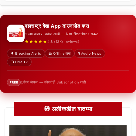
महाराष्ट्र देशा App डाउनलोड करा
ताज्या बातम्या सर्वात आधी — Notifications सकट!
★★★★★
4.8 (12K+ reviews)
🔔 Breaking Alerts
📖 Offline वाचा
🎙️ Audio News
📺 Live TV
पूर्णपणे मोफत — कोणतेही Subscription नाही
FREE
🧭 अलीकडील बातम्या