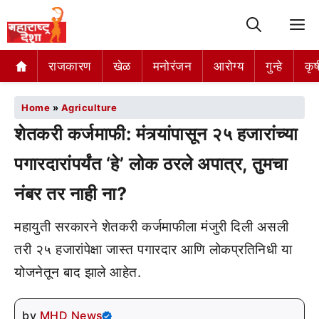
M
राजकारण
खेळ
मनोरंजन
आरोग्य
गुन्हे
कृष
Home
»
Agriculture
शेतकरी कर्जमाफी: मंत्र्यांपासून २५ हजारांच्या
पगारदारांपर्यंत ‘हे’ लोक ठरले अपात्र, तुमचा
नंबर तर नाही ना?
महायुती सरकारने शेतकरी कर्जमाफीला मंजुरी दिली असली
तरी २५ हजारांपेक्षा जास्त पगारदार आणि लोकप्रतिनिधी या
योजनेतून बाद झाले आहेत.
by
MHD News