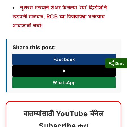
नुसरत भरुचाने शेअर केलेल्या ‘त्या’ व्हिडीओने
उडवली खळबळ; RCB च्या विजयापेक्षा भलत्याच
आवाजाची चर्चा!
Share this post:
Facebook
Share
X
WhatsApp
बातम्यांसाठी YouTube चॅनेल
Subscribe करा