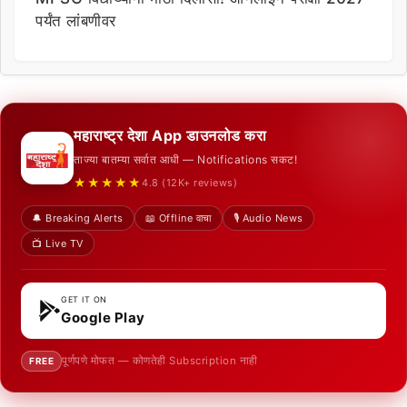
पर्यंत लांबणीवर
महाराष्ट्र देशा App डाउनलोड करा
ताज्या बातम्या सर्वात आधी — Notifications सकट!
★★★★★
4.8 (12K+ reviews)
🔔 Breaking Alerts
📖 Offline वाचा
🎙️ Audio News
📺 Live TV
GET IT ON
Google Play
पूर्णपणे मोफत — कोणतेही Subscription नाही
FREE