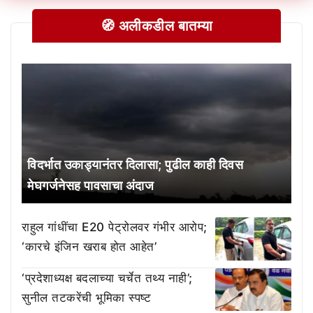
🧭 अलीकडील बातम्या
विदर्भात उकाड्यानंतर दिलासा; पुढील काही दिवस
मेघगर्जनेसह पावसाचा अंदाज
राहुल गांधींचा E20 पेट्रोलवर गंभीर आरोप;
‘कारचे इंजिन खराब होत आहेत’
‘प्रदेशाध्यक्ष बदलाच्या चर्चेत तथ्य नाही’;
सुनील तटकरेंची भूमिका स्पष्ट