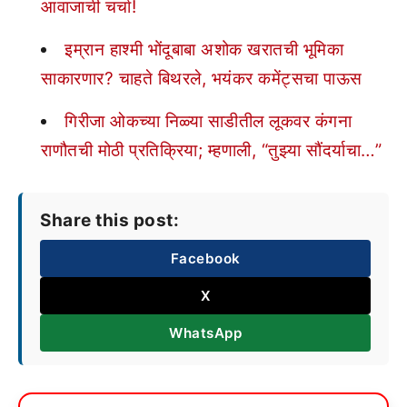
आवाजाची चर्चा!
इम्रान हाश्मी भोंदूबाबा अशोक खरातची भूमिका
साकारणार? चाहते बिथरले, भयंकर कमेंट्सचा पाऊस
गिरीजा ओकच्या निळ्या साडीतील लूकवर कंगना
राणौतची मोठी प्रतिक्रिया; म्हणाली, “तुझ्या सौंदर्याचा…”
Share this post:
Facebook
X
WhatsApp