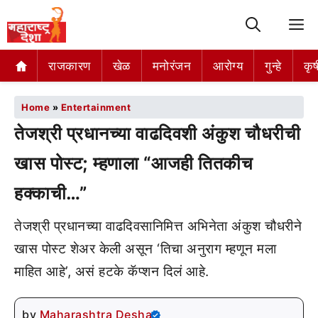
M
राजकारण
खेळ
मनोरंजन
आरोग्य
गुन्हे
कृष
Home
»
Entertainment
तेजश्री प्रधानच्या वाढदिवशी अंकुश चौधरीची
खास पोस्ट; म्हणाला “आजही तितकीच
हक्काची…”
तेजश्री प्रधानच्या वाढदिवसानिमित्त अभिनेता अंकुश चौधरीने
खास पोस्ट शेअर केली असून ‘तिचा अनुराग म्हणून मला
माहित आहे’, असं हटके कॅप्शन दिलं आहे.
by
Maharashtra Desha