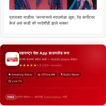
प्राजक्ता माळीचा ‘कान्स’मध्ये मराठमोळा लूक; रेड कार्पेटवर
केलं असं काही की परदेशीही झाले थक्क!
महाराष्ट्र देशा App डाउनलोड करा
ताज्या बातम्या सर्वात आधी — Notifications सकट!
★★★★★
4.8 (12K+ reviews)
🔔 Breaking Alerts
📖 Offline वाचा
🎙️ Audio News
📺 Live TV
पूर्णपणे मोफत — कोणतेही Subscription नाही
FREE