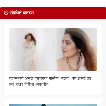
🕘 संबंधित बातम्या
कान्समध्ये असेल प्राजक्ता माळीचा जलवा; पण इकडे तर
हवा मात्र गिरीजा ओकचीच