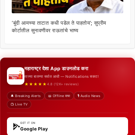
‘बुंदी आमच्या ताटात कधी पडेल ते पाहतोय’; सुप्रीम
कोर्टातील सुनावणीवर राऊतांचे भाष्य
महाराष्ट्र देशा App डाउनलोड करा
ताज्या बातम्या सर्वात आधी — Notifications सकट!
★★★★★
4.8 (12K+ reviews)
🔔 Breaking Alerts
📖 Offline वाचा
🎙️ Audio News
📺 Live TV
GET IT ON
Google Play