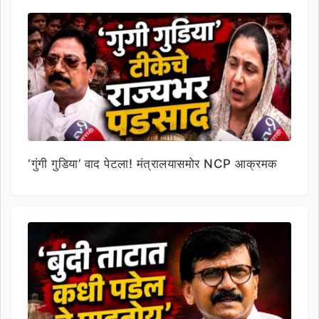
‘गुंगी गुडिया’ वाद पेटला! मंत्रालयासमोर NCP आक्रमक