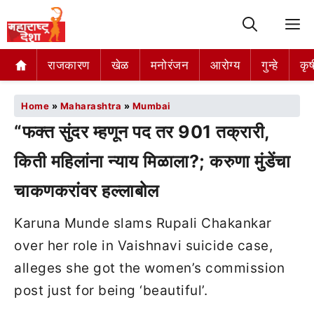
M
राजकारण
खेळ
मनोरंजन
आरोग्य
गुन्हे
कृष
Home
»
Maharashtra
»
Mumbai
“फक्त सुंदर म्हणून पद तर 901 तक्रारी,
किती महिलांना न्याय मिळाला?; करुणा मुंडेंचा
चाकणकरांवर हल्लाबोल
Karuna Munde slams Rupali Chakankar
over her role in Vaishnavi suicide case,
alleges she got the women’s commission
post just for being ‘beautiful’.