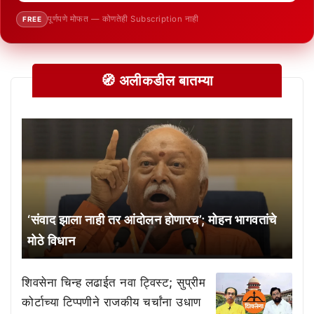
पूर्णपणे मोफत — कोणतेही Subscription नाही
FREE
🧭 अलीकडील बातम्या
‘संवाद झाला नाही तर आंदोलन होणारच’; मोहन भागवतांचे
मोठे विधान
शिवसेना चिन्ह लढाईत नवा ट्विस्ट; सुप्रीम
कोर्टाच्या टिप्पणीने राजकीय चर्चांना उधाण