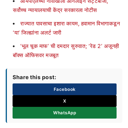
आयपीएलच्या नावाखाली ऑनलाईन सट्टेबाजी,
सर्वोच्च न्यायालयाची केंद्र सरकारला नोटीस
राज्यात पावसाचा इशारा कायम, हवामान विभागाकडून
‘या’ जिल्ह्यांना अलर्ट जारी
‘भूल चूक माफ’ ची दमदार सुरुवात; ‘रेड 2’ अजूनही
बॉक्स ऑफिसवर मजबूत
Share this post:
Facebook
X
WhatsApp