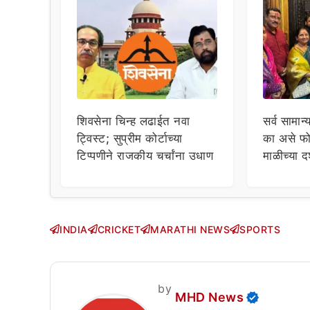
शिवसेना चिन्ह लढाईत नवा
सर्व सामान्
ट्विस्ट; सुप्रीम कोर्टाच्या
का असे फो
टिप्पणीने राजकीय चर्चांना उधाण
माळीच्या द
चाहत्यांच
सवाल!
INDIA
CRICKET
MARATHI NEWS
SPORTS
by
MHD News