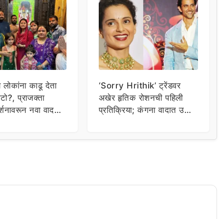
य लोकांना काढू देता
‘Sorry Hrithik’ ट्रेंडवर
टो?, प्राजक्ता
अखेर हृतिक रोशनची पहिली
र्शनावरून नवा वाद;
प्रतिक्रिया; कंगना वादात उडी
ा थेट प्रशासनालाच
घेत म्हणाला…