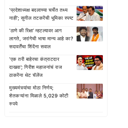
‘प्रदेशाध्यक्ष बदलाच्या चर्चेत तथ्य
नाही’; सुनील तटकरेंची भूमिका स्पष्ट
‘ठाणे की रिक्षा’ म्हटल्यावर आग
लागते, जरांगेची भाषा मान्य आहे का?
सदावर्तेंचा शिंदेंना सवाल
‘एक तरी बाहेरचा कंत्राटदार
दाखवा’; गिरीश महाजनांचं राज
ठाकरेंना थेट चॅलेंज
मुख्यमंत्र्यांचा मोठा निर्णय;
शेतकऱ्यांना मिळाले 5,029 कोटी
रुपये