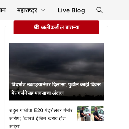
ञान
महाराष्ट्र
Live Blog
🧭 अलीकडील बातम्या
विदर्भात उकाड्यानंतर दिलासा; पुढील काही दिवस
मेघगर्जनेसह पावसाचा अंदाज
राहुल गांधींचा E20 पेट्रोलवर गंभीर
आरोप; ‘कारचे इंजिन खराब होत
आहेत’