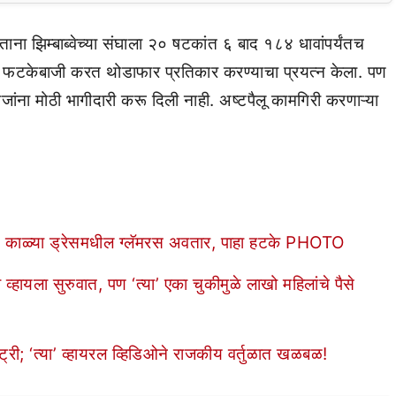
ना झिम्बाब्वेच्या संघाला २० षटकांत ६ बाद १८४ धावांपर्यंतच
 फटकेबाजी करत थोडाफार प्रतिकार करण्याचा प्रयत्न केला. पण
ाजांना मोठी भागीदारी करू दिली नाही. अष्टपैलू कामगिरी करणाऱ्या
ूक; काळ्या ड्रेसमधील ग्लॅमरस अवतार, पाहा हटके PHOTO
ायला सुरुवात, पण ‘त्या’ एका चुकीमुळे लाखो महिलांचे पैसे
ी; ‘त्या’ व्हायरल व्हिडिओने राजकीय वर्तुळात खळबळ!