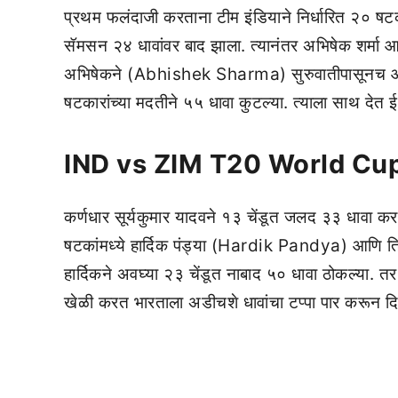
प्रथम फलंदाजी करताना टीम इंडियाने निर्धारित २० षटक
सॅमसन २४ धावांवर बाद झाला. त्यानंतर अभिषेक शर्मा आ
अभिषेकने (Abhishek Sharma) सुरुवातीपासूनच आक्र
षटकारांच्या मदतीने ५५ धावा कुटल्या. त्याला साथ देत 
IND vs ZIM T20 World Cu
कर्णधार सूर्यकुमार यादवने १३ चेंडूत जलद ३३ धावा कर
षटकांमध्ये हार्दिक पंड्या (Hardik Pandya) आणि तिलक व
हार्दिकने अवघ्या २३ चेंडूत नाबाद ५० धावा ठोकल्या. तर
खेळी करत भारताला अडीचशे धावांचा टप्पा पार करून दि