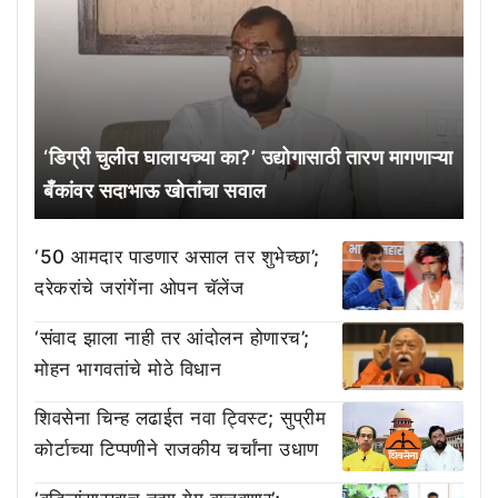
‘डिग्री चुलीत घालायच्या का?’ उद्योगासाठी तारण मागणाऱ्या
बँकांवर सदाभाऊ खोतांचा सवाल
‘50 आमदार पाडणार असाल तर शुभेच्छा’;
दरेकरांचे जरांगेंना ओपन चॅलेंज
‘संवाद झाला नाही तर आंदोलन होणारच’;
मोहन भागवतांचे मोठे विधान
शिवसेना चिन्ह लढाईत नवा ट्विस्ट; सुप्रीम
कोर्टाच्या टिप्पणीने राजकीय चर्चांना उधाण