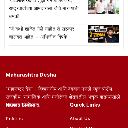
‘वडिलांसारखाच तुझा गेम वाजवणार’;
राष्ट्रवादीच्या आमदाराला जीवे मारण्याची
धमकी
‘जे कधी शाळेत गेले नाहीत ते सरकार
चालवत आहेत’ – अभिजीत दिपके
Maharashtra Desha
"महाराष्ट्र देशा - विश्वसनीय आणि वेगवान मराठी न्यूज पोर्टल.
राजकीय, सामाजिक आणि मनोरंजन क्षेत्रातील अचूक बातम्यांसाठी
News Links
Quick Links
आम्हाला फॉलो करा."
Politics
About Us