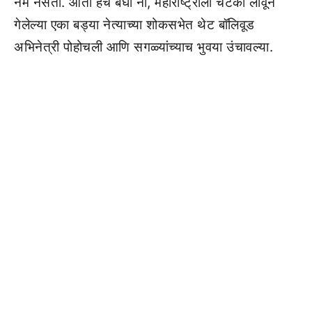
नेम नसतो. आता हेच बघा ना, महाराष्ट्राला चटका लावून
गेलेल्या एका बड्या नेत्याच्या शोकसभेत थेट बॉलिवूड
अभिनेत्री पोहोचली आणि सगळ्यांच्याच भुवया उंचावल्या.