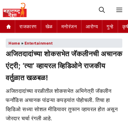
M
राजकारण
खेळ
मनोरंजन
आरोग्य
गुन्हे
कृष
Home
»
Entertainment
अजितदादांच्या शोकसभेत जॅकलीनची अचानक
एंट्री; ‘त्या’ व्हायरल व्हिडिओने राजकीय
वर्तुळात खळबळ!
अजितदादांच्या वरळीतील शोकसभेत अभिनेत्री जॅकलीन
फर्नांडिस अचानक पांढऱ्या कपड्यांत पोहोचली. तिचा हा
व्हिडिओ सध्या सोशल मीडियावर तुफान व्हायरल होत असून
जोरदार चर्चा रंगली आहे.