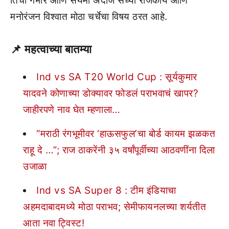
तिचा गंभीर आणि संयमी अंदाज सध्या राजकीय आणि
मनोरंजन विश्वात मोठा चर्चेचा विषय ठरत आहे.
📌
महत्वाच्या बातम्या
Ind vs SA T20 World Cup : सूर्यकुमार
यादवने कोणाच्या डोक्यावर फोडलं पराभवाचं खापर?
जाहीरपणे नाव घेत म्हणाला…
“मराठी रंगभूमीवर ‘हाऊसफुल’चा बोर्ड कायम झळकत
राहू दे …”; राज ठाकरेंनी ३५ वर्षांपूर्वीच्या आठवणींना दिला
उजाळा
Ind vs SA Super 8 : टीम इंडियाचा
अहमदाबादमध्ये मोठा पराभव; सेमीफायनलच्या शर्यतीत
आता नवा ट्विस्ट!