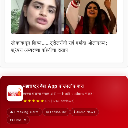
लोकांकडून शिव्या……ट्रोलर्सनी सर्व मर्यादा ओलांडल्या;
श्रेयस अय्यरच्या बहिणीचा संताप
महाराष्ट्र देशा App डाउनलोड करा
ताज्या बातम्या सर्वात आधी — Notifications सकट!
★★★★★
4.8 (12K+ reviews)
🔔 Breaking Alerts
📖 Offline वाचा
🎙️ Audio News
📺 Live TV