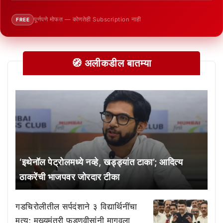
पूर्णपणे मोफत — कोणतेही Subscription नाही
FREE
🧭 अलीकडील बातम्या
‘इथेनॉल पेट्रोलमध्ये नव्हे, खड्ड्यांत टाका’; आदित्य
ठाकरेंची भाजपवर जोरदार टीका
गडचिरोलीतील सर्पदंशाने ३ विद्यार्थिनींचा
मृत्यू; मुख्यमंत्री फडणवीसांनी मागवला