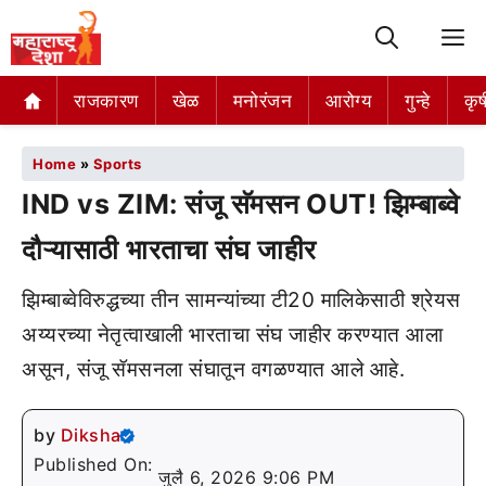
M
राजकारण
खेळ
मनोरंजन
आरोग्य
गुन्हे
कृष
Home
»
Sports
IND vs ZIM: संजू सॅमसन OUT! झिम्बाब्वे
दौऱ्यासाठी भारताचा संघ जाहीर
झिम्बाब्वेविरुद्धच्या तीन सामन्यांच्या टी20 मालिकेसाठी श्रेयस
अय्यरच्या नेतृत्वाखाली भारताचा संघ जाहीर करण्यात आला
असून, संजू सॅमसनला संघातून वगळण्यात आले आहे.
by
Diksha
Published On:
जुलै 6, 2026 9:06 PM