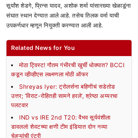
सूर्यांश शेडगे, प्रिन्स यादव, अशोक शर्मा यांसारख्या खेळाडूंना
संघात स्थान देण्यात आले आहे. तसेच तिलक वर्मा याची
उपकर्णधार म्हणून नियुक्ती करण्यात आली आहे.
Related News for You
मोठा ट्विस्ट! गौतम गंभीरची खुर्ची धोक्यात? BCCI
कडून व्हीव्हीएस लक्ष्मणला मोठी ऑफर
Shreyas Iyer: ट्रोलर्सना बहिणीचं सडेतोड
उत्तर; ‘विराट-रोहितही सामने हरले’, श्रेष्ठा अय्यरचा
पलटवार
IND vs IRE 2nd T20: वैभव सूर्यवंशीला
डावललं! शेवटच्या क्षणी टीम इंडियात दोन नव्या
चेहऱ्यांची एंट्री