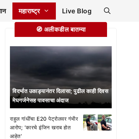
ञान
महाराष्ट्र
Live Blog
🧭 अलीकडील बातम्या
विदर्भात उकाड्यानंतर दिलासा; पुढील काही दिवस
मेघगर्जनेसह पावसाचा अंदाज
राहुल गांधींचा E20 पेट्रोलवर गंभीर
आरोप; ‘कारचे इंजिन खराब होत
आहेत’