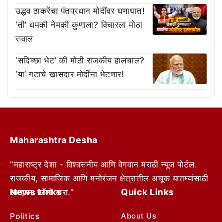
उद्धव ठाकरेंचा पंतप्रधान मोदींवर घणाघात!
‘ती’ धमकी नेमकी कुणाला? विचारला मोठा
सवाल
‘सदिच्छा भेट’ की मोठी राजकीय हालचाल?
‘या’ गटाचे खासदार मोदींना भेटणार!
Maharashtra Desha
"महाराष्ट्र देशा - विश्वसनीय आणि वेगवान मराठी न्यूज पोर्टल.
राजकीय, सामाजिक आणि मनोरंजन क्षेत्रातील अचूक बातम्यांसाठी
News Links
Quick Links
आम्हाला फॉलो करा."
Politics
About Us