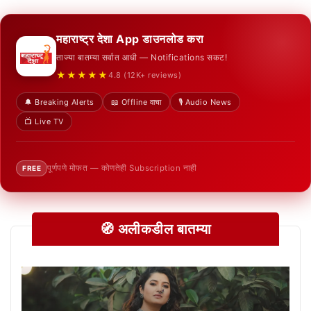
महाराष्ट्र देशा App डाउनलोड करा
ताज्या बातम्या सर्वात आधी — Notifications सकट!
★★★★★
4.8 (12K+ reviews)
🔔 Breaking Alerts
📖 Offline वाचा
🎙️ Audio News
📺 Live TV
पूर्णपणे मोफत — कोणतेही Subscription नाही
FREE
🧭 अलीकडील बातम्या