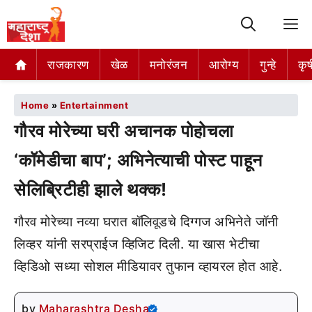
M
राजकारण
खेळ
मनोरंजन
आरोग्य
गुन्हे
कृष
Home
»
Entertainment
गौरव मोरेच्या घरी अचानक पोहोचला
‘कॉमेडीचा बाप’; अभिनेत्याची पोस्ट पाहून
सेलिब्रिटीही झाले थक्क!
गौरव मोरेच्या नव्या घरात बॉलिवूडचे दिग्गज अभिनेते जॉनी
लिव्हर यांनी सरप्राईज व्हिजिट दिली. या खास भेटीचा
व्हिडिओ सध्या सोशल मीडियावर तुफान व्हायरल होत आहे.
by
Maharashtra Desha