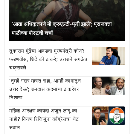
‘आता अधिकृतपणे मी क्रुएल्टी-फ्री झाले’; प्राजक्ता
माळीच्या पोस्टची चर्चा
तुकाराम मुंढेंचा आवडता मुख्यमंत्री कोण?
फडणवीस, शिंदे की ठाकरे; उत्तराने सगळेच
चक्रावले
‘तुम्ही गद्दार म्हणत राहा, आम्ही कामातून
उत्तर देऊ’; रामदास कदमांचा ठाकरेंवर
निशाणा
महिला आरक्षण कायदा अजून लागू का
नाही? किरण रिजिजूंना काँग्रेसचा थेट
सवाल