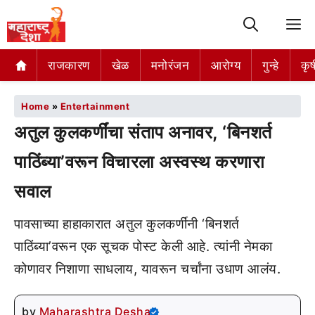
M
राजकारण
खेळ
मनोरंजन
आरोग्य
गुन्हे
कृष
Home
»
Entertainment
अतुल कुलकर्णींचा संताप अनावर, ‘बिनशर्त
पाठिंब्या’वरून विचारला अस्वस्थ करणारा
सवाल
पावसाच्या हाहाकारात अतुल कुलकर्णींनी ‘बिनशर्त
पाठिंब्या’वरून एक सूचक पोस्ट केली आहे. त्यांनी नेमका
कोणावर निशाणा साधलाय, यावरून चर्चांना उधाण आलंय.
by
Maharashtra Desha