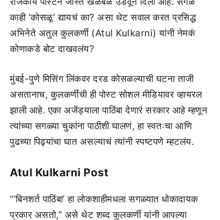
राजकीय पोस्टने जास्त खळबळ उडवून दिली आहे. सगळं
काही ‘कोसळू’ द्यायचं का? असा थेट सवाल करत प्रसिद्ध
अभिनेते अतुल कुलकर्णी (Atul Kulkarni) यांनी नेमकं
कोणाकडे बोट दाखवलंय?
मुंबई-पुणे मिसिंग लिंकवर दरड कोसळल्याची घटना ताजी
असतानाच, कुलकर्णींची ही पोस्ट सोशल मीडियावर व्हायरल
झाली आहे. एका अजेंड्याला पाठिंबा देणारं सरकार आहे म्हणून
त्यांच्या सगळ्या चुकांना पाठीशी घालणं, हा स्वतःचा आणि
पुढच्या पिढ्यांचा घात असल्याचं त्यांनी स्पष्टपणे म्हटलंय.
Atul Kulkarni Post
“‘बिनशर्त पाठिंबा’ हा लोकशाहीमधला सगळ्यात धोकादायक
प्रकार असतो,” असे थेट शब्द कुलकर्णी यांनी आपल्या