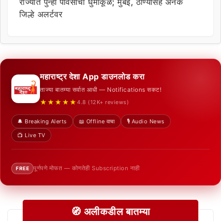
राज्यात पुन्हा पावसाचा धुमाकूळ; मुंबई, ठाण्यासह अनेक
जिल्हे अलर्टवर
महाराष्ट्र देशा App डाउनलोड करा
ताज्या बातम्या सर्वात आधी — Notifications सकट!
★★★★★
4.8 (12K+ reviews)
🔔 Breaking Alerts
📖 Offline वाचा
🎙️ Audio News
📺 Live TV
पूर्णपणे मोफत — कोणतेही Subscription नाही
FREE
🧭 अलीकडील बातम्या