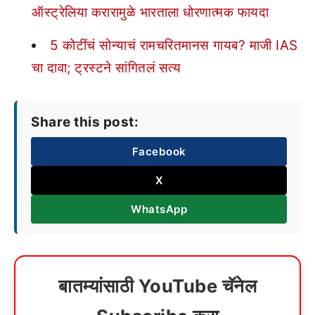
ऑस्ट्रेलिया करारामुळे भारताला धोरणात्मक फायदा
5 कोटींचं सोन्याचं रामचरितमानस गायब? माजी IAS
चा दावा; ट्रस्टने सांगितलं सत्य
Share this post:
Facebook
X
WhatsApp
बातम्यांसाठी YouTube चॅनेल