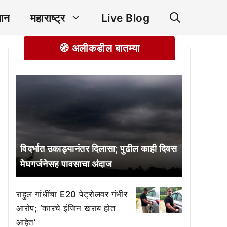
ञान
महाराष्ट्र
Live Blog
🧭 अलीकडील बातम्या
विदर्भात उकाड्यानंतर दिलासा; पुढील काही दिवस
मेघगर्जनेसह पावसाचा अंदाज
राहुल गांधींचा E20 पेट्रोलवर गंभीर
आरोप; ‘कारचे इंजिन खराब होत
आहेत’