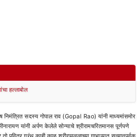
ांचा हल्लाबोल
 विशेष निमंत्रित सदस्य गोपाल राव (Gopal Rao) यांनी माध्यमांसमोर
लक्ष्मीनारायण यांनी अर्पण केलेले सोन्याचे श्रीरामचरितमानस पूर्णपणे
र तो पवित्र ग्रंथ काही काळ श्रीरामललाच्या गाभाऱ्यात सन्मानपूर्वक