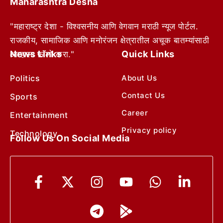
Maharashtra Desha
"महाराष्ट्र देशा - विश्वसनीय आणि वेगवान मराठी न्यूज पोर्टल.
राजकीय, सामाजिक आणि मनोरंजन क्षेत्रातील अचूक बातम्यांसाठी
News Links
Quick Links
आम्हाला फॉलो करा."
Politics
About Us
Contact Us
Sports
Career
Entertainment
Privacy policy
Technology
Follow Us On Social Media