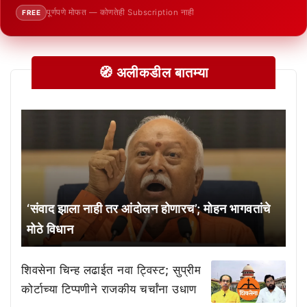
पूर्णपणे मोफत — कोणतेही Subscription नाही
FREE
🧭 अलीकडील बातम्या
‘संवाद झाला नाही तर आंदोलन होणारच’; मोहन भागवतांचे
मोठे विधान
शिवसेना चिन्ह लढाईत नवा ट्विस्ट; सुप्रीम
कोर्टाच्या टिप्पणीने राजकीय चर्चांना उधाण