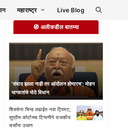
ञान
महाराष्ट्र
Live Blog
🧭 अलीकडील बातम्या
‘संवाद झाला नाही तर आंदोलन होणारच’; मोहन
भागवतांचे मोठे विधान
शिवसेना चिन्ह लढाईत नवा ट्विस्ट;
सुप्रीम कोर्टाच्या टिप्पणीने राजकीय
चर्चांना उधाण