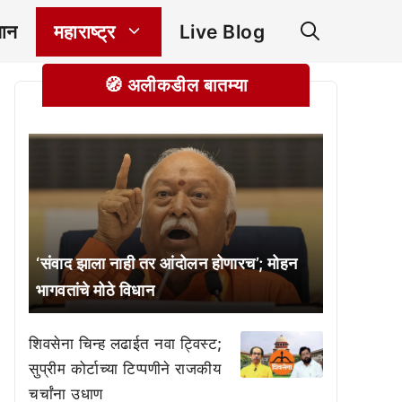
ञान
महाराष्ट्र
Live Blog
🧭 अलीकडील बातम्या
‘संवाद झाला नाही तर आंदोलन होणारच’; मोहन
भागवतांचे मोठे विधान
शिवसेना चिन्ह लढाईत नवा ट्विस्ट;
सुप्रीम कोर्टाच्या टिप्पणीने राजकीय
चर्चांना उधाण