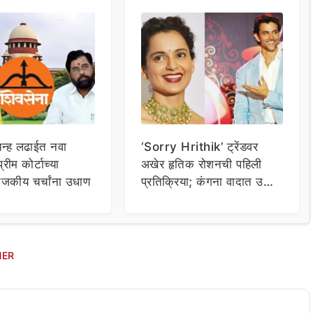
िन्ह लढाईत नवा
‘Sorry Hrithik’ ट्रेंडवर
्रीम कोर्टाच्या
अखेर हृतिक रोशनची पहिली
राजकीय चर्चांना उधाण
प्रतिक्रिया; कंगना वादात उडी
घेत म्हणाला…
HER