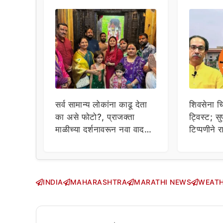
सर्व सामान्य लोकांना काढू देता
शिवसेना च
का असे फोटो?, प्राजक्ता
ट्विस्ट; सुप
माळीच्या दर्शनावरून नवा वाद;
टिप्पणीने 
चाहत्यांचा थेट प्रशासनालाच
सवाल!
INDIA
MAHARASHTRA
MARATHI NEWS
WEAT