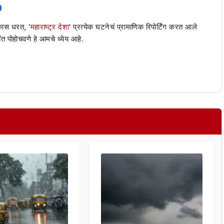
 कास धरत, '
महाराष्ट्र देशा
' प्रत्येक घटनेचं प्रामाणिक रिपोर्टिंग करत आले
ंत पोहोचवणे हे आमचे ध्येय आहे.