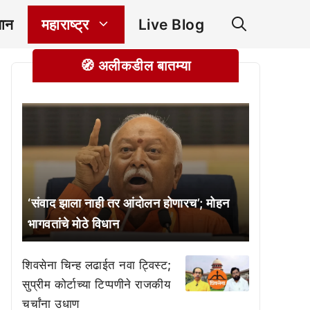
ञान
महाराष्ट्र
Live Blog
🧭 अलीकडील बातम्या
‘संवाद झाला नाही तर आंदोलन होणारच’; मोहन
भागवतांचे मोठे विधान
शिवसेना चिन्ह लढाईत नवा ट्विस्ट;
सुप्रीम कोर्टाच्या टिप्पणीने राजकीय
चर्चांना उधाण