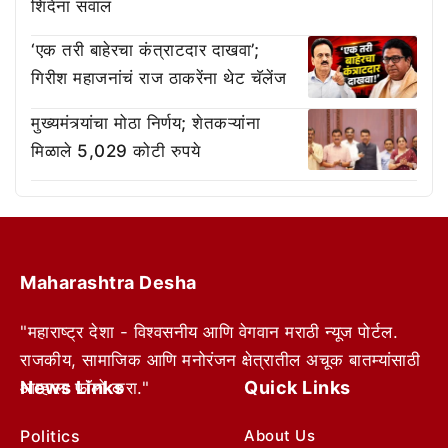
शिंदेंना सवाल
‘एक तरी बाहेरचा कंत्राटदार दाखवा’;
गिरीश महाजनांचं राज ठाकरेंना थेट चॅलेंज
मुख्यमंत्र्यांचा मोठा निर्णय; शेतकऱ्यांना
मिळाले 5,029 कोटी रुपये
Maharashtra Desha
"महाराष्ट्र देशा - विश्वसनीय आणि वेगवान मराठी न्यूज पोर्टल.
राजकीय, सामाजिक आणि मनोरंजन क्षेत्रातील अचूक बातम्यांसाठी
News Links
Quick Links
आम्हाला फॉलो करा."
Politics
About Us