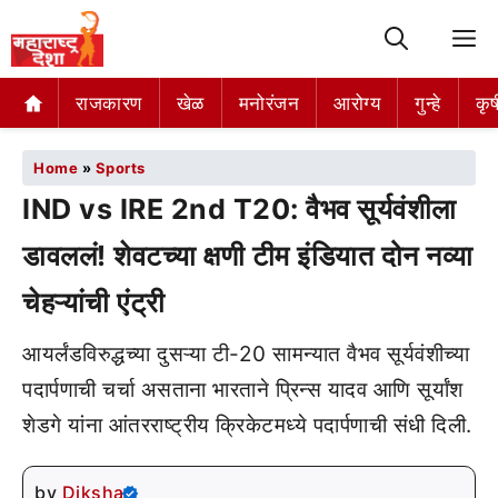
M
राजकारण
खेळ
मनोरंजन
आरोग्य
गुन्हे
कृष
Home
»
Sports
IND vs IRE 2nd T20: वैभव सूर्यवंशीला
डावललं! शेवटच्या क्षणी टीम इंडियात दोन नव्या
चेहऱ्यांची एंट्री
आयर्लंडविरुद्धच्या दुसऱ्या टी-20 सामन्यात वैभव सूर्यवंशीच्या
पदार्पणाची चर्चा असताना भारताने प्रिन्स यादव आणि सूर्यांश
शेडगे यांना आंतरराष्ट्रीय क्रिकेटमध्ये पदार्पणाची संधी दिली.
by
Diksha