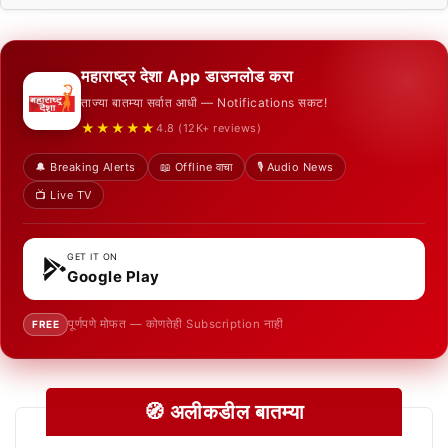
महाराष्ट्र देशा App डाउनलोड करा
ताज्या बातम्या सर्वात आधी — Notifications सकट!
★★★★★
4.8 (12K+ reviews)
🔔 Breaking Alerts
📖 Offline वाचा
🎙️ Audio News
📺 Live TV
GET IT ON
Google Play
पूर्णपणे मोफत — कोणतेही Subscription नाही
FREE
🧭 अलीकडील बातम्या