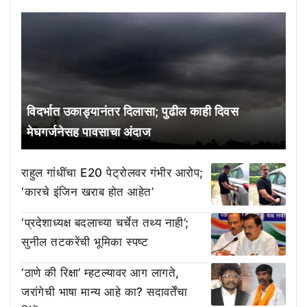
विदर्भात उकाड्यानंतर दिलासा; पुढील काही दिवस
मेघगर्जनेसह पावसाचा अंदाज
राहुल गांधींचा E20 पेट्रोलवर गंभीर आरोप;
‘कारचे इंजिन खराब होत आहेत’
‘प्रदेशाध्यक्ष बदलाच्या चर्चेत तथ्य नाही’;
सुनील तटकरेंची भूमिका स्पष्ट
‘ठाणे की रिक्षा’ म्हटल्यावर आग लागते,
जरांगेची भाषा मान्य आहे का? सदावर्तेंचा