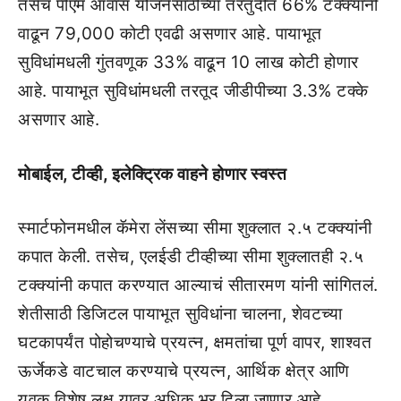
तसेच पीएम आवास योजनेसाठीच्या तरतुदीत 66% टक्क्यांनी
वाढून 79,000 कोटी एवढी असणार आहे. पायाभूत
सुविधांमधली गुंतवणूक 33% वाढून 10 लाख कोटी होणार
आहे. पायाभूत सुविधांमधली तरतूद जीडीपीच्या 3.3% टक्के
असणार आहे.
मोबाईल, टीव्ही, इलेक्ट्रिक वाहने होणार स्वस्त
स्मार्टफोनमधील कॅमेरा लेंसच्या सीमा शुक्लात २.५ टक्क्यांनी
कपात केली. तसेच, एलईडी टीव्हीच्या सीमा शुक्लातही २.५
टक्क्यांनी कपात करण्यात आल्याचं सीतारमण यांनी सांगितलं.
शेतीसाठी डिजिटल पायाभूत सुविधांना चालना, शेवटच्या
घटकापर्यंत पोहोचण्याचे प्रयत्न, क्षमतांचा पूर्ण वापर, शाश्वत
ऊर्जेकडे वाटचाल करण्याचे प्रयत्न, आर्थिक क्षेत्र आणि
युवक विशेष लक्ष यावर अधिक भर दिला जाणार आहे.