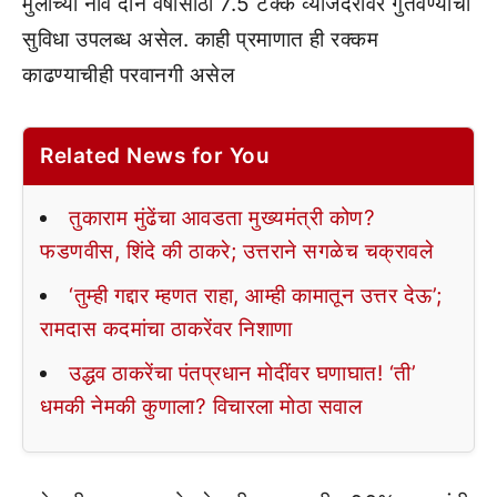
मुलीच्या नावे दोन वर्षांसाठी 7.5 टक्के व्याजदरावर गुंतवण्याची
सुविधा उपलब्ध असेल. काही प्रमाणात ही रक्कम
काढण्याचीही परवानगी असेल
Related News for You
तुकाराम मुंढेंचा आवडता मुख्यमंत्री कोण?
फडणवीस, शिंदे की ठाकरे; उत्तराने सगळेच चक्रावले
‘तुम्ही गद्दार म्हणत राहा, आम्ही कामातून उत्तर देऊ’;
रामदास कदमांचा ठाकरेंवर निशाणा
उद्धव ठाकरेंचा पंतप्रधान मोदींवर घणाघात! ‘ती’
धमकी नेमकी कुणाला? विचारला मोठा सवाल