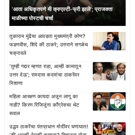
‘आता अधिकृतपणे मी क्रुएल्टी-फ्री झाले’; प्राजक्ता
माळीच्या पोस्टची चर्चा
तुकाराम मुंढेंचा आवडता मुख्यमंत्री कोण?
फडणवीस, शिंदे की ठाकरे; उत्तराने सगळेच
चक्रावले
‘तुम्ही गद्दार म्हणत राहा, आम्ही कामातून
उत्तर देऊ’; रामदास कदमांचा ठाकरेंवर
निशाणा
महिला आरक्षण कायदा अजून लागू का
नाही? किरण रिजिजूंना काँग्रेसचा थेट
सवाल
उद्धव ठाकरेंचा पंतप्रधान मोदींवर घणाघात!
‘ती’ धमकी नेमकी कुणाला? विचारला मोठा