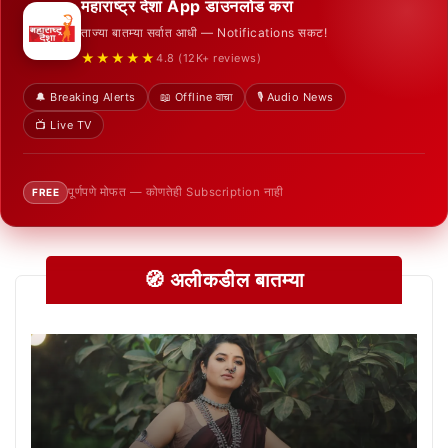
महाराष्ट्र देशा App डाउनलोड करा
ताज्या बातम्या सर्वात आधी — Notifications सकट!
★★★★★
4.8 (12K+ reviews)
🔔 Breaking Alerts
📖 Offline वाचा
🎙️ Audio News
📺 Live TV
पूर्णपणे मोफत — कोणतेही Subscription नाही
FREE
🧭 अलीकडील बातम्या