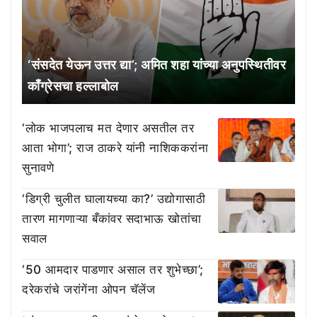
‘संसदेत येऊन उत्तर द्या’; अमित शहा यांच्या अनुपस्थितीवर
काँग्रेसचा हल्लाबोल
‘लोक भाजपलाच मत देणार असतील तर
आता भोगा’; राज ठाकरे यांनी नाशिककरांना
सुनावणे
‘डिग्री चुलीत घालायच्या का?’ उद्योगासाठी
तारण मागणाऱ्या बँकांवर सदाभाऊ खोतांचा
सवाल
‘50 आमदार पाडणार असाल तर शुभेच्छा’;
दरेकरांचे जरांगेंना ओपन चॅलेंज