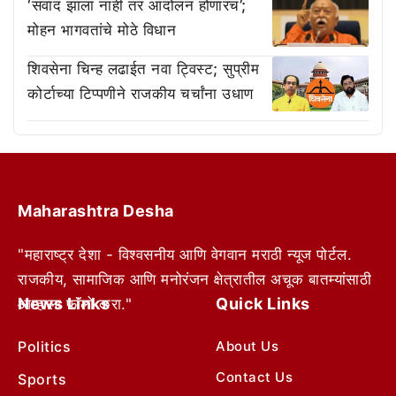
‘संवाद झाला नाही तर आंदोलन होणारच’;
मोहन भागवतांचे मोठे विधान
शिवसेना चिन्ह लढाईत नवा ट्विस्ट; सुप्रीम
कोर्टाच्या टिप्पणीने राजकीय चर्चांना उधाण
Maharashtra Desha
"महाराष्ट्र देशा - विश्वसनीय आणि वेगवान मराठी न्यूज पोर्टल.
राजकीय, सामाजिक आणि मनोरंजन क्षेत्रातील अचूक बातम्यांसाठी
News Links
Quick Links
आम्हाला फॉलो करा."
Politics
About Us
Contact Us
Sports