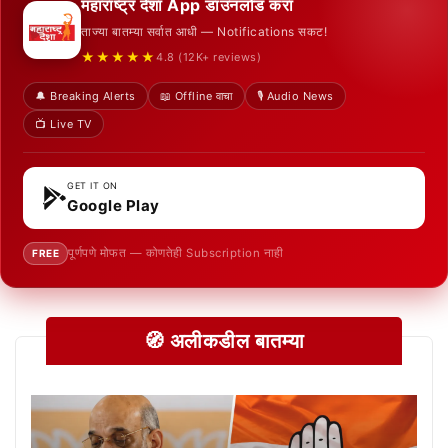
महाराष्ट्र देशा App डाउनलोड करा
ताज्या बातम्या सर्वात आधी — Notifications सकट!
★★★★★
4.8 (12K+ reviews)
🔔 Breaking Alerts
📖 Offline वाचा
🎙️ Audio News
📺 Live TV
GET IT ON
Google Play
पूर्णपणे मोफत — कोणतेही Subscription नाही
FREE
🧭 अलीकडील बातम्या