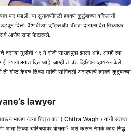
यात पार पडली. या सुनावणीवेळी हगवणे कुटुंबाच्या वकिलांनी
उडवून दिली. वैष्णवीच्या व्हॉट्सअ‍ॅप चॅटचा दाखला देत तिच्यावर
हे सर्व आरोप साफ फेटाळले.
क्तीचे दुसऱ्या मुलीशी १९ मे रोजी साखरपुडा झाला आहे. आम्ही त्या
गही न्यायालयात दिलं आहे. आम्ही ते चॅट व्हिडिओ व्हायरल केले
 ती गोष्ट केवळ तिच्या माहेरी सांगितली असल्याचे हगवणे कुटुंबाच्या
ane’s lawyer
वादावरून भाजप नेत्या चित्रा वाघ ( Chitra Wagh ) यांनी संतप्त
ि आता तिच्या चारित्र्यावर बोलता? असं करून नेमकं काय सिद्ध