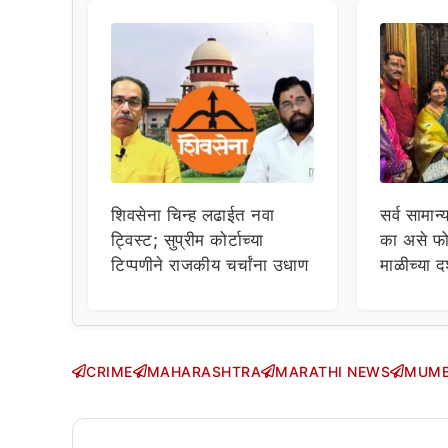
शिवसेना चिन्ह लढाईत नवा
सर्व सामान्
ट्विस्ट; सुप्रीम कोर्टाच्या
का असे फो
टिप्पणीने राजकीय चर्चांना उधाण
माळीच्या द
चाहत्यांच
सवाल!
CRIME
MAHARASHTRA
MARATHI NEWS
MUMB