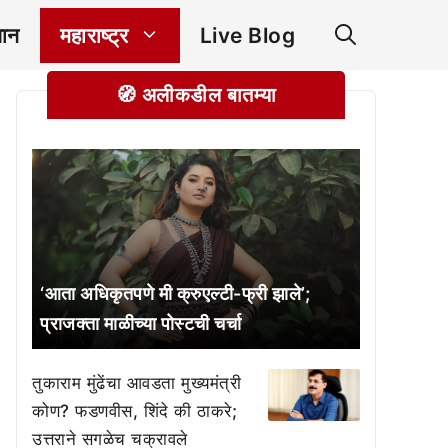
ञान
महाराष्ट्र
Live Blog
🧭 अलीकडील बातम्या
‘आता अधिकृतपणे मी क्रुएल्टी-फ्री झाले’;
प्राजक्ता माळीच्या पोस्टची चर्चा
तुकाराम मुंढेंचा आवडता मुख्यमंत्री
कोण? फडणवीस, शिंदे की ठाकरे;
उत्तराने सगळेच चक्रावले