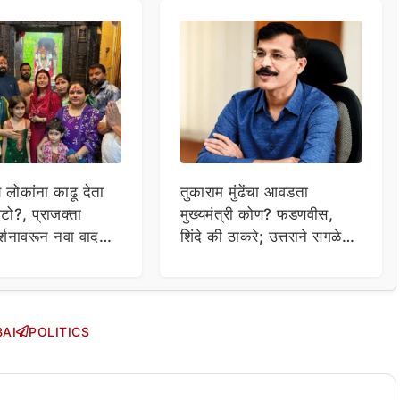
य लोकांना काढू देता
तुकाराम मुंढेंचा आवडता
टो?, प्राजक्ता
मुख्यमंत्री कोण? फडणवीस,
र्शनावरून नवा वाद;
शिंदे की ठाकरे; उत्तराने सगळेच
ा थेट प्रशासनालाच
चक्रावले
AI
POLITICS