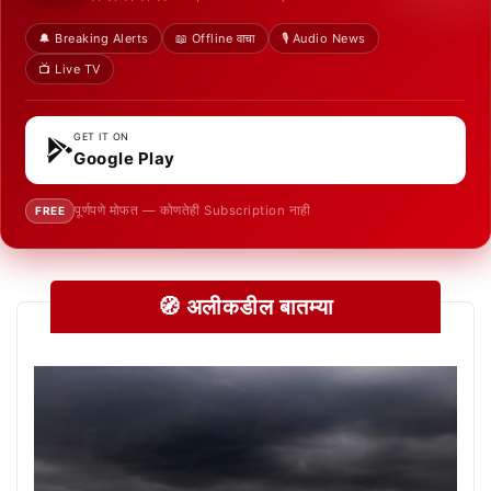
🔔 Breaking Alerts
📖 Offline वाचा
🎙️ Audio News
📺 Live TV
GET IT ON
Google Play
पूर्णपणे मोफत — कोणतेही Subscription नाही
FREE
🧭 अलीकडील बातम्या