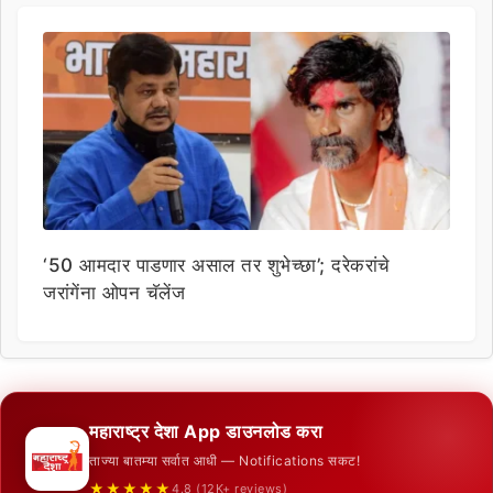
‘50 आमदार पाडणार असाल तर शुभेच्छा’; दरेकरांचे
जरांगेंना ओपन चॅलेंज
महाराष्ट्र देशा App डाउनलोड करा
ताज्या बातम्या सर्वात आधी — Notifications सकट!
★★★★★
4.8 (12K+ reviews)