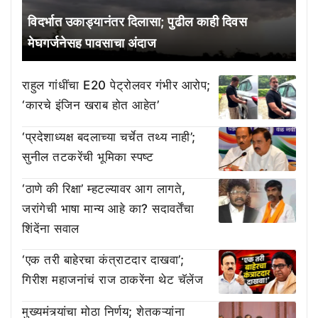
विदर्भात उकाड्यानंतर दिलासा; पुढील काही दिवस
मेघगर्जनेसह पावसाचा अंदाज
राहुल गांधींचा E20 पेट्रोलवर गंभीर आरोप;
‘कारचे इंजिन खराब होत आहेत’
‘प्रदेशाध्यक्ष बदलाच्या चर्चेत तथ्य नाही’;
सुनील तटकरेंची भूमिका स्पष्ट
‘ठाणे की रिक्षा’ म्हटल्यावर आग लागते,
जरांगेची भाषा मान्य आहे का? सदावर्तेंचा
शिंदेंना सवाल
‘एक तरी बाहेरचा कंत्राटदार दाखवा’;
गिरीश महाजनांचं राज ठाकरेंना थेट चॅलेंज
मुख्यमंत्र्यांचा मोठा निर्णय; शेतकऱ्यांना