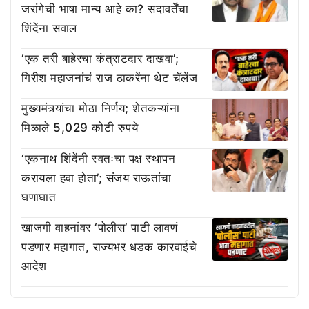
जरांगेची भाषा मान्य आहे का? सदावर्तेंचा
शिंदेंना सवाल
‘एक तरी बाहेरचा कंत्राटदार दाखवा’;
गिरीश महाजनांचं राज ठाकरेंना थेट चॅलेंज
मुख्यमंत्र्यांचा मोठा निर्णय; शेतकऱ्यांना
मिळाले 5,029 कोटी रुपये
‘एकनाथ शिंदेंनी स्वतःचा पक्ष स्थापन
करायला हवा होता’; संजय राऊतांचा
घणाघात
खाजगी वाहनांवर ‘पोलीस’ पाटी लावणं
पडणार महागात, राज्यभर धडक कारवाईचे
आदेश