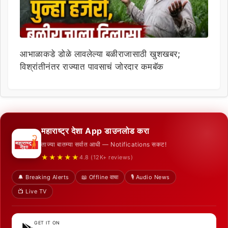
आभाळाकडे डोळे लावलेल्या बळीराजासाठी खुशखबर;
विश्रांतीनंतर राज्यात पावसाचं जोरदार कमबॅक
महाराष्ट्र देशा App डाउनलोड करा
ताज्या बातम्या सर्वात आधी — Notifications सकट!
★★★★★
4.8 (12K+ reviews)
🔔 Breaking Alerts
📖 Offline वाचा
🎙️ Audio News
📺 Live TV
GET IT ON