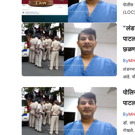
पोलीस 
(LOC) 
“लंडन
पाटल
छळण
By
MH
लंडनमध्
आहे. च
पोलि
पाटला
By
MH
डॉ. सं
रोखले.