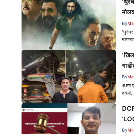
‘धुर
मोलक
By
Ma
'धुरंध
बलात्क
‘खिला
गाडी
By
Ma
अक्षय क
दबली, 
DCP 
‘LOC
By
MH