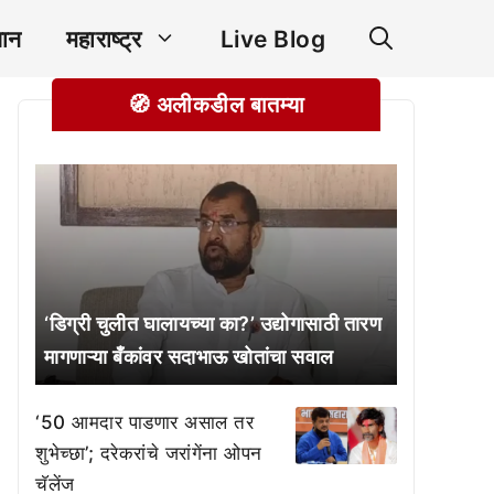
ञान
महाराष्ट्र
Live Blog
🧭 अलीकडील बातम्या
‘डिग्री चुलीत घालायच्या का?’ उद्योगासाठी तारण
मागणाऱ्या बँकांवर सदाभाऊ खोतांचा सवाल
‘50 आमदार पाडणार असाल तर
शुभेच्छा’; दरेकरांचे जरांगेंना ओपन
चॅलेंज