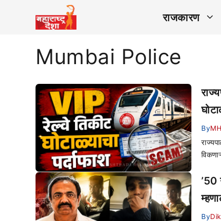
राजकारण
Mumbai Police
राज्य
घोटा
By
MH
राज्यपा
विकणाऱ
’50 
म्हण
By
Di