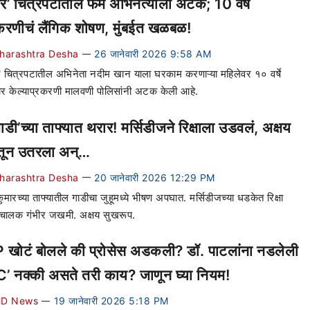
ंधर’ चित्रपटातील फेम अभिनेत्याला अटक; 10 वर्षे
रणीचं लैंगिक शोषण, मुंबईत खळबळ!
harashtra Desha
26 जानेवारी 2026 9:58 AM
—
र' चित्रपटातील अभिनेता नदीम खान याला घरकाम करणाऱ्या महिलेवर १० वर्षे
ार केल्याप्रकरणी मालवणी पोलिसांनी अटक केली आहे.
डी’च्या ताफ्यात थरार! मर्सिडीजने रिक्षाला उडवलं, अक्षय
तून उतरला अन्…
harashtra Desha
20 जानेवारी 2026 12:29 PM
—
ुमारच्या ताफ्यातील गाडीचा जुहूमध्ये भीषण अपघात. मर्सिडीजच्या धडकेत रिक्षा
चालक गंभीर जखमी. अक्षय सुखरूप.
खोटं बोलले की प्रोसेस अडकली? डॉ. पाटलांना नडलेली
’ नक्की असते तरी काय? जाणून घ्या नियम!
D News
19 जानेवारी 2026 5:18 PM
—