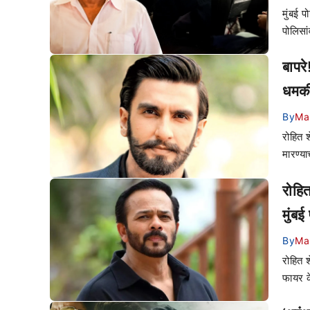
मुंबई प
पोलिसा
बापर
धमकी
By
Ma
रोहित 
मारण्य
रोहित
मुंब
By
Ma
रोहित श
फायर क