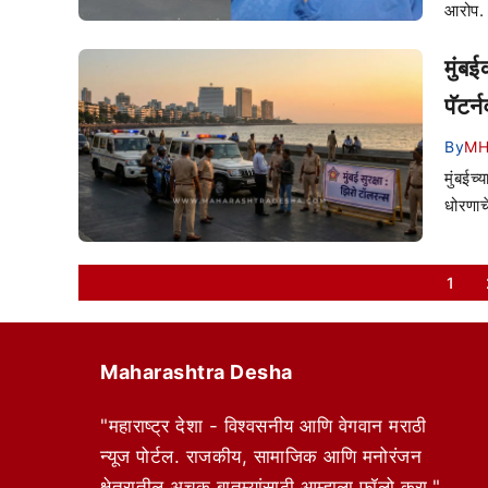
आरोप.
मुंब
पॅटर्
By
MH
मुंबईच्
धोरणाच
1
Maharashtra Desha
"महाराष्ट्र देशा - विश्वसनीय आणि वेगवान मराठी
न्यूज पोर्टल. राजकीय, सामाजिक आणि मनोरंजन
क्षेत्रातील अचूक बातम्यांसाठी आम्हाला फॉलो करा."