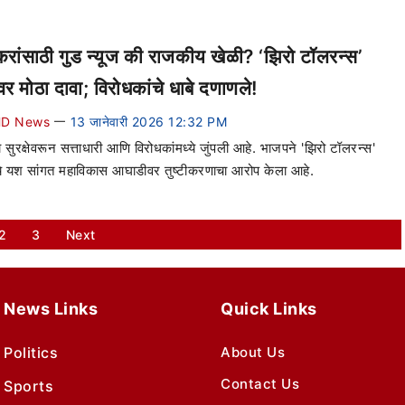
ईकरांसाठी गुड न्यूज की राजकीय खेळी? ‘झिरो टॉलरन्स’
नवर मोठा दावा; विरोधकांचे धाबे दणाणले!
D News
13 जानेवारी 2026 12:32 PM
—
या सुरक्षेवरून सत्ताधारी आणि विरोधकांमध्ये जुंपली आहे. भाजपने 'झिरो टॉलरन्स'
े यश सांगत महाविकास आघाडीवर तुष्टीकरणाचा आरोप केला आहे.
2
3
Next
News Links
Quick Links
Politics
About Us
Contact Us
Sports