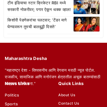
टीम इंडियाचा स्टार क्रिकेटर RBI मध्ये
सरकारी नोकरीवर; पगार ऐकून थक्क व्हाल!
किशोरी पेडणेकरांचा पलटवार; ‘टेंडर मागे
घेण्यावरून तुमची बालबुद्धी दिसते’
Maharashtra Desha
"महाराष्ट्र देशा - विश्वसनीय आणि वेगवान मराठी न्यूज पोर्टल.
राजकीय, सामाजिक आणि मनोरंजन क्षेत्रातील अचूक बातम्यांसाठी
News Links
Quick Links
आम्हाला फॉलो करा."
Politics
About Us
Contact Us
Sports