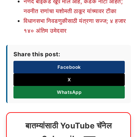
नणंद बाईकडे खूप माल आहे, कडक नोटा आहेत;
नवनीत राणांचा यशोमती ठाकूर यांच्यावर टीका
विधानसभा निवडणुकीसाठी यंत्रणा सज्ज; ४ हजार
१४० अंतिम उमेदवार
Share this post:
Facebook
X
WhatsApp
बातम्यांसाठी YouTube चॅनेल