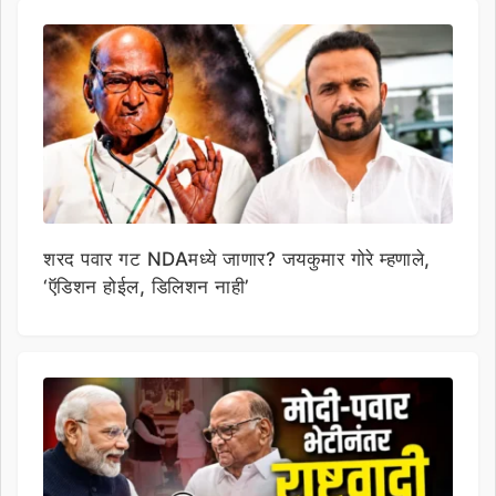
शरद पवार गट NDAमध्ये जाणार? जयकुमार गोरे म्हणाले,
‘ऍडिशन होईल, डिलिशन नाही’