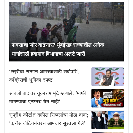
पावसाचा जोर वाढणार? मुंबईसह राज्यातील अनेक
भागांसाठी हवामान विभागाचा अलर्ट जारी
‘स्त्रीचा सन्मान आमच्यासाठी सर्वोपरि’;
काँग्रेसची भूमिका स्पष्ट
सावजी वादावर तुकाराम मुंढे म्हणाले, ‘माफी
मागण्याचा प्रश्नच येत नाही’
सुप्रीम कोर्टात कपिल सिब्बलांचा मोठा दावा;
‘क्रॉस वोटिंगनंतरच आमदार सुरतला गेले’