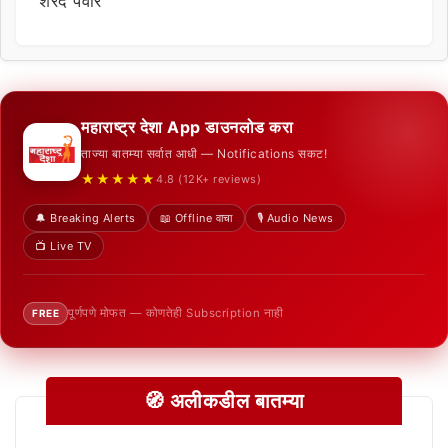
शरद पवार
महाराष्ट्र देशा App डाउनलोड करा
ताज्या बातम्या सर्वात आधी — Notifications सकट!
★★★★★
4.8 (12K+ reviews)
🔔 Breaking Alerts
📖 Offline वाचा
🎙️ Audio News
📺 Live TV
पूर्णपणे मोफत — कोणतेही Subscription नाही
FREE
🧭 अलीकडील बातम्या