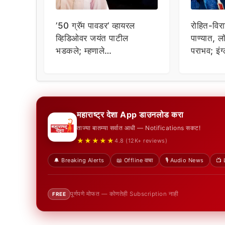
’50 ग्रॅम पावडर’ व्हायरल
रोहित-विराट
व्हिडिओवर जयंत पाटील
पाण्यात, ल
भडकले; म्हणाले…
पराभव; इंग
मालिकेवर 
महाराष्ट्र देशा App डाउनलोड करा
ताज्या बातम्या सर्वात आधी — Notifications सकट!
★★★★★
4.8 (12K+ reviews)
🔔 Breaking Alerts
📖 Offline वाचा
🎙️ Audio News
📺 
पूर्णपणे मोफत — कोणतेही Subscription नाही
FREE