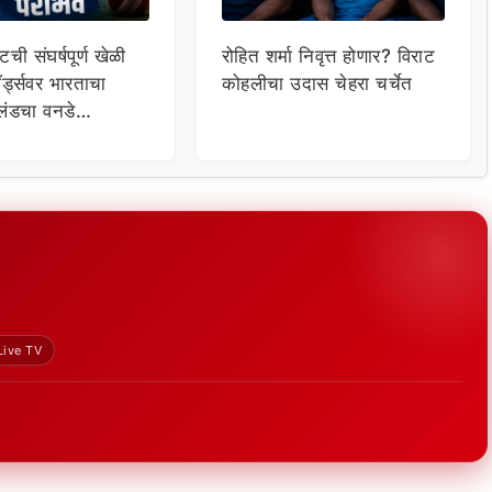
ची संघर्षपूर्ण खेळी
रोहित शर्मा निवृत्त होणार? विराट
ॉर्ड्सवर भारताचा
कोहलीचा उदास चेहरा चर्चेत
्लंडचा वनडे
२-१ ने कब्जा
Live TV