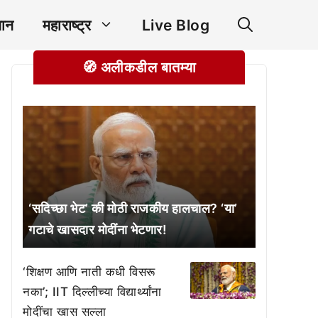
ञान
महाराष्ट्र
Live Blog
🧭 अलीकडील बातम्या
‘सदिच्छा भेट’ की मोठी राजकीय हालचाल? ‘या’
गटाचे खासदार मोदींना भेटणार!
‘शिक्षण आणि नाती कधी विसरू
नका’; IIT दिल्लीच्या विद्यार्थ्यांना
मोदींचा खास सल्ला