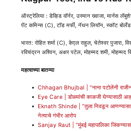
ऑस्ट्रेलिया : डेव्हिड वॉर्नर, उस्मान ख्वाजा, मार्नस लॅब
पॅट कमिन्स (C), टॉड मर्फी, नॅथन लियॉन, स्कॉट बोलँड
भारत: रोहित शर्मा (C), केएल राहुल, चेतेश्वर पुजारा, व
रविचंद्रन अश्विन, अक्षर पटेल, मोहम्मद शमी, मोहम्मद 
महत्वाच्या बातम्या
Chhagan Bhujbal | “नाना पटोलेंनी राजीनाम
Eye Care | डोळ्यांची काळजी घेण्यासाठी आहा
Eknath Shinde | “तुला निवडून आणण्यासाठी तुझ
नेत्याचे गंभीर आरोप
Sanjay Raut | “मुंबई महापालिका जिंकण्यासा