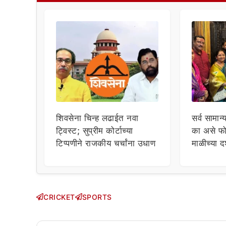
शिवसेना चिन्ह लढाईत नवा
सर्व सामान्
ट्विस्ट; सुप्रीम कोर्टाच्या
का असे फो
टिप्पणीने राजकीय चर्चांना उधाण
माळीच्या द
चाहत्यांच
सवाल!
CRICKET
SPORTS