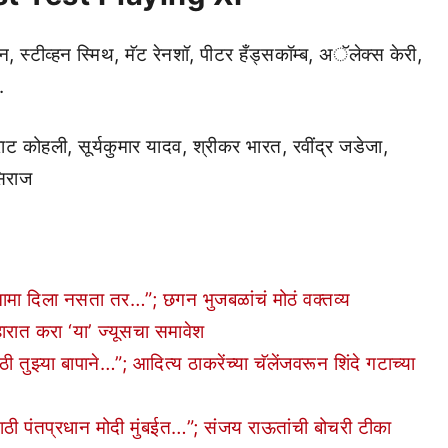
ुशेन, स्टीव्हन स्मिथ, मॅट रेनशॉ, पीटर हँड्सकॉम्ब, अॅलेक्स केरी,
.
िराट कोहली, सूर्यकुमार यादव, श्रीकर भारत, रवींद्र जडेजा,
सिराज
ा दिला नसता तर…”; छगन भुजबळांचं मोठं वक्तव्य
रात करा ‘या’ ज्यूसचा समावेश
्या बापाने…”; आदित्य ठाकरेंच्या चॅलेंजवरून शिंदे गटाच्या
ठी पंतप्रधान मोदी मुंबईत…”; संजय राऊतांची बोचरी टीका