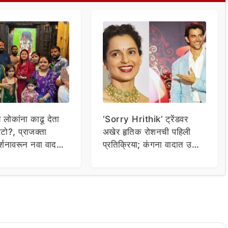
य लोकांना काढू देता
‘Sorry Hrithik’ ट्रेंडवर
टो?, प्राजक्ता
अखेर हृतिक रोशनची पहिली
र्शनावरून नवा वाद;
प्रतिक्रिया; कंगना वादात उडी
ा थेट प्रशासनालाच
घेत म्हणाला…