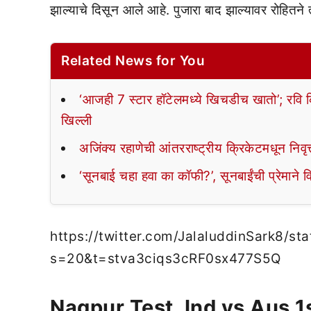
झाल्याचे दिसून आले आहे. पुजारा बाद झाल्यावर रोहितने त
Related News for You
‘आजही 7 स्टार हॉटेलमध्ये खिचडीच खातो’; रवि क
खिल्ली
अजिंक्य रहाणेची आंतरराष्ट्रीय क्रिकेटमधून निवृत्ती;
‘सूनबाई चहा हवा का कॉफी?’, सूनबाईंची प्रेमाने व
https://twitter.com/JalaluddinSark8/
s=20&t=stva3ciqs3cRF0sx477S5Q
Nagpur Test, Ind vs Aus 1s