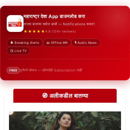
महाराष्ट्र देशा App डाउनलोड करा
ताज्या बातम्या सर्वात आधी — Notifications सकट!
★★★★★
4.8 (12K+ reviews)
🔔 Breaking Alerts
📖 Offline वाचा
🎙️ Audio News
📺 Live TV
पूर्णपणे मोफत — कोणतेही Subscription नाही
FREE
🧭 अलीकडील बातम्या