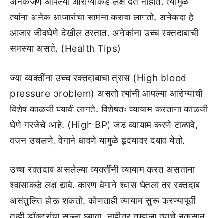
अनेकजण आपल्या आरोग्याकडे लक्ष देत नाहीत. त्यामुळे
त्यांना अनेक आजारांचा सामना करावा लागतो. अनेकदा हे
आजार जीवघेणे देखील ठरतात. अनेकांना उच्च रक्तदाबाची
समस्या असते. (Health Tips)
ज्या व्यक्तींना उच्च रक्तदाबाचा त्रास (High blood
pressure problem) असतो त्यांनी आपल्या आरोग्याची
विशेष काळजी घ्यावी लागते. विशेषतः व्यायाम करताना काळजी
घेणे गरजेचे आहे. (High BP) जड व्यायाम करणे टाळावे,
वजन उचलणे, वेगाने धावणे यामुळे हृदयावर दबाव येतो.
उच्च रक्तदाब असलेल्या व्यक्तींनी व्यायाम करत असताना
श्वासाकडे लक्ष द्यावे. कारण वेगाने श्वास घेतला तर रक्तदाब
असंतुलित होऊ शकतो. कोणताही व्यायाम सुरू करण्यापूर्वी
तुम्ही डॉक्टरांचा सल्ला घ्यावा. नाहीतर तुम्हाला त्याचे नुकसान