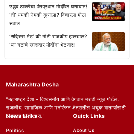
उद्धव ठाकरेंचा पंतप्रधान मोदींवर घणाघात!
‘ती’ धमकी नेमकी कुणाला? विचारला मोठा
सवाल
‘सदिच्छा भेट’ की मोठी राजकीय हालचाल?
‘या’ गटाचे खासदार मोदींना भेटणार!
Maharashtra Desha
"महाराष्ट्र देशा - विश्वसनीय आणि वेगवान मराठी न्यूज पोर्टल.
राजकीय, सामाजिक आणि मनोरंजन क्षेत्रातील अचूक बातम्यांसाठी
News Links
Quick Links
आम्हाला फॉलो करा."
Politics
About Us