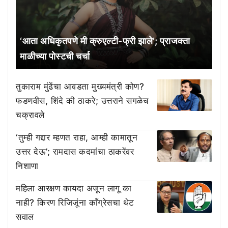
‘आता अधिकृतपणे मी क्रुएल्टी-फ्री झाले’; प्राजक्ता
माळीच्या पोस्टची चर्चा
तुकाराम मुंढेंचा आवडता मुख्यमंत्री कोण?
फडणवीस, शिंदे की ठाकरे; उत्तराने सगळेच
चक्रावले
‘तुम्ही गद्दार म्हणत राहा, आम्ही कामातून
उत्तर देऊ’; रामदास कदमांचा ठाकरेंवर
निशाणा
महिला आरक्षण कायदा अजून लागू का
नाही? किरण रिजिजूंना काँग्रेसचा थेट
सवाल