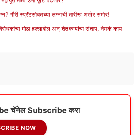
, महायुतीमध्ये उभी फूट पडणार?
ग्न? गौरी स्प्रॅटसोबतच्या लग्नाची तारीख अखेर समोर!
धकांचा मोठा हल्लाबोल अन् शेतकऱ्यांचा संताप, नेमकं काय
ube चॅनेल Subscribe करा
SCRIBE NOW