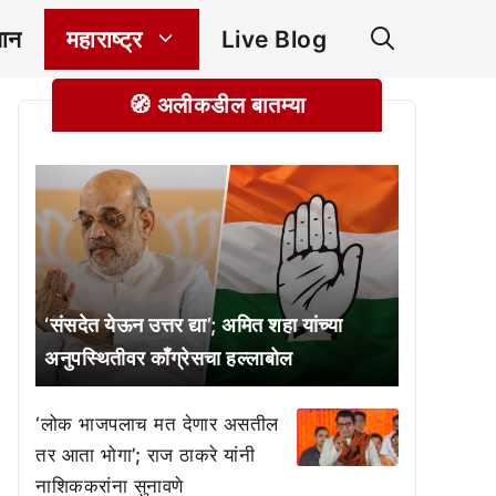
ञान
महाराष्ट्र
Live Blog
🧭 अलीकडील बातम्या
‘संसदेत येऊन उत्तर द्या’; अमित शहा यांच्या
अनुपस्थितीवर काँग्रेसचा हल्लाबोल
‘लोक भाजपलाच मत देणार असतील
तर आता भोगा’; राज ठाकरे यांनी
नाशिककरांना सुनावणे