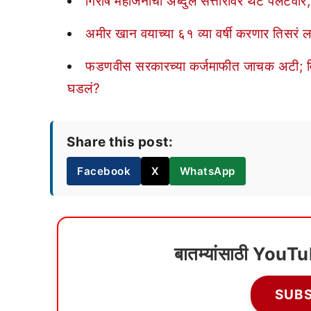
गिरीष महाजनांचा अब्दुल सत्तारांवर थेट पलटवार
अमीर खान वयाच्या ६१ व्या वर्षी करणार तिसरं ल
फडणवीस सरकारच्या कर्जमाफीत जाचक अटी; विरो
घडलं?
Share this post:
Facebook
X
WhatsApp
बातम्यांसाठी YouT
SUB