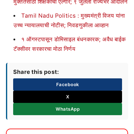
मुक्ततेसाठी शिक्षकांचा एल्गार; ९ जुलैला राज्यभर आंदोलन
Tamil Nadu Politics : मुख्यमंत्री विजय यांना
उच्च न्यायालयाची नोटीस; निवडणुकीला आव्हान
१ ऑगस्टपासून डोमिसाइल बंधनकारक; अवैध बाईक
टॅक्सीवर सरकारचा मोठा निर्णय
Share this post:
Facebook
X
WhatsApp