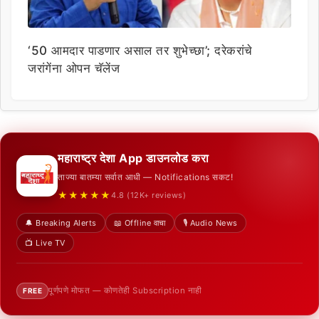
‘50 आमदार पाडणार असाल तर शुभेच्छा’; दरेकरांचे
जरांगेंना ओपन चॅलेंज
महाराष्ट्र देशा App डाउनलोड करा
ताज्या बातम्या सर्वात आधी — Notifications सकट!
★★★★★
4.8 (12K+ reviews)
🔔 Breaking Alerts
📖 Offline वाचा
🎙️ Audio News
📺 Live TV
पूर्णपणे मोफत — कोणतेही Subscription नाही
FREE