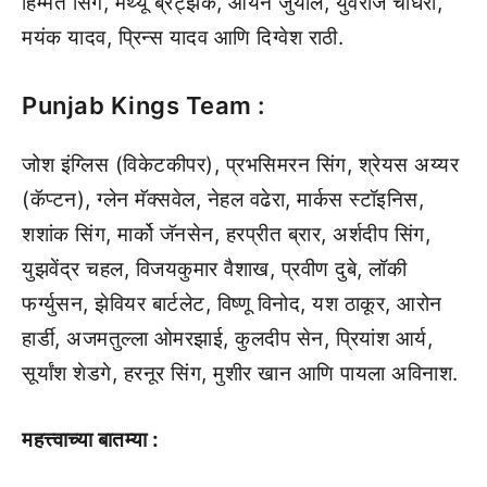
हिम्मत सिंग, मॅथ्यू ब्रेट्झके, आर्यन जुयाल, युवराज चौधरी,
मयंक यादव, प्रिन्स यादव आणि दिग्वेश राठी.
Punjab Kings Team :
जोश इंग्लिस (विकेटकीपर), प्रभसिमरन सिंग, श्रेयस अय्यर
(कॅप्टन), ग्लेन मॅक्सवेल, नेहल वढेरा, मार्कस स्टॉइनिस,
शशांक सिंग, मार्को जॅनसेन, हरप्रीत ब्रार, अर्शदीप सिंग,
युझवेंद्र चहल, विजयकुमार वैशाख, प्रवीण दुबे, लॉकी
फर्ग्युसन, झेवियर बार्टलेट, विष्णू विनोद, यश ठाकूर, आरोन
हार्डी, अजमतुल्ला ओमरझाई, कुलदीप सेन, प्रियांश आर्य,
सूर्यांश शेडगे, हरनूर सिंग, मुशीर खान आणि पायला अविनाश.
महत्त्वाच्या बातम्या :