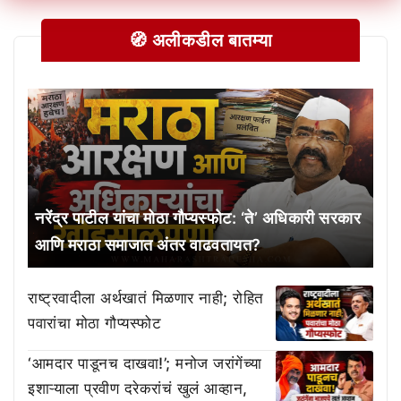
🧭 अलीकडील बातम्या
नरेंद्र पाटील यांचा मोठा गौप्यस्फोट: ‘ते’ अधिकारी सरकार
आणि मराठा समाजात अंतर वाढवतायत?
राष्ट्रवादीला अर्थखातं मिळणार नाही; रोहित
पवारांचा मोठा गौप्यस्फोट
‘आमदार पाडूनच दाखवा!’; मनोज जरांगेंच्या
इशाऱ्याला प्रवीण दरेकरांचं खुलं आव्हान,