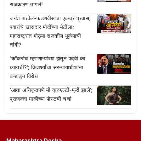
राजकारण तापलं!
जयंत पाटील-फडणवीसांचा एकत्र प्रवास,
पवारांचे खासदार मोदींच्या भेटीला;
महाराष्ट्रात मोठ्या राजकीय भूकंपाची
नांदी?
‘काॅकरोच म्हणणाऱ्यांच्या हातून पदवी का
घ्यायची?’; विद्यार्थ्यांचा सरन्यायाधीशांना
कडाडून विरोध
‘आता अधिकृतपणे मी क्रुएल्टी-फ्री झाले’;
प्राजक्ता माळीच्या पोस्टची चर्चा
Maharashtra Desha