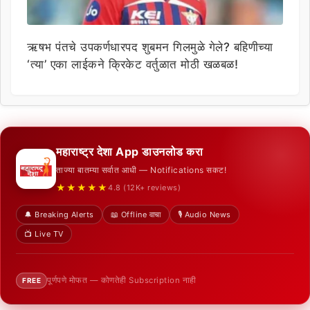
ऋषभ पंतचे उपकर्णधारपद शुबमन गिलमुळे गेले? बहिणीच्या
‘त्या’ एका लाईकने क्रिकेट वर्तुळात मोठी खळबळ!
महाराष्ट्र देशा App डाउनलोड करा
ताज्या बातम्या सर्वात आधी — Notifications सकट!
★★★★★
4.8 (12K+ reviews)
🔔 Breaking Alerts
📖 Offline वाचा
🎙️ Audio News
📺 Live TV
पूर्णपणे मोफत — कोणतेही Subscription नाही
FREE